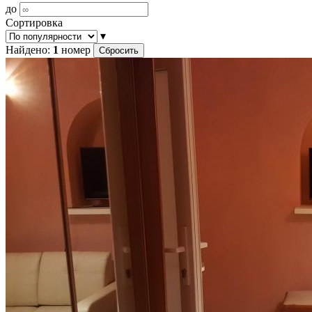
до
Сортировка
▾
Найдено:
1
номер
Сбросить