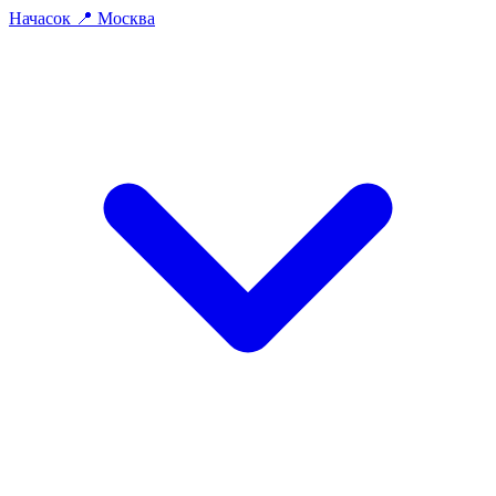
На
часок
📍
Москва