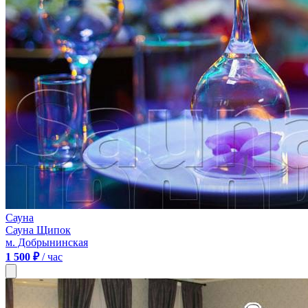
Сауна
Сауна Щипок
м. Добрынинская
1 500 ₽
/ час