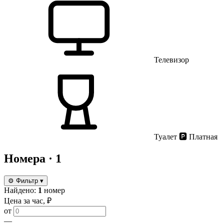
Телевизор
Туалет
🅿️
Платная
Номера
· 1
⚙
Фильтр
▾
Найдено:
1
номер
Цена за час, ₽
от
—