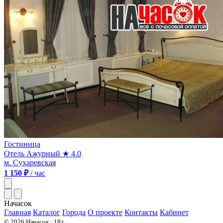
Гостиница
Отель Ажурный
★ 4.0
м. Сухаревская
1 150 ₽
/ час
На
часок
Главная
Каталог
Города
О проекте
Контакты
Кабинет
© 2026 Начасок · 18+