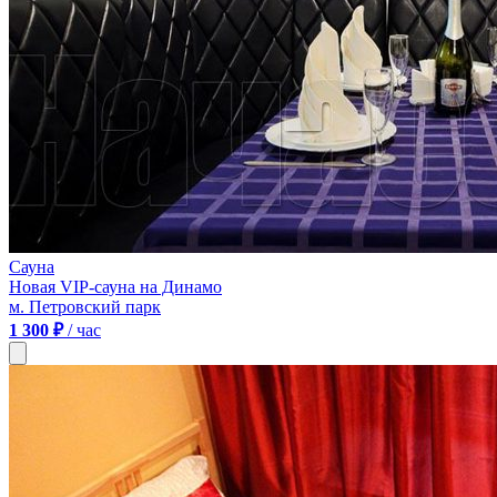
Сауна
Новая VIP-сауна на Динамо
м. Петровский парк
1 300 ₽
/ час