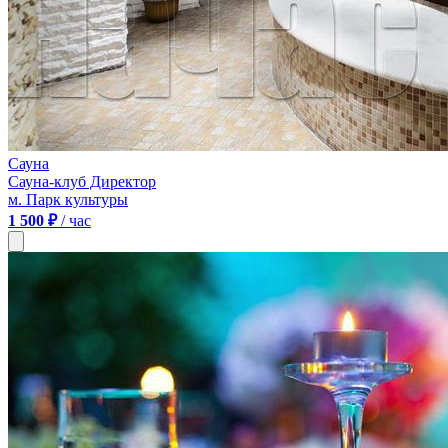
Сауна
Сауна-клуб Директор
м. Парк культуры
1 500 ₽
/ час