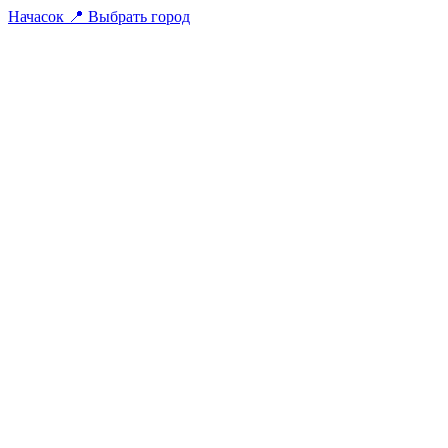
На
часок
📍
Выбрать город