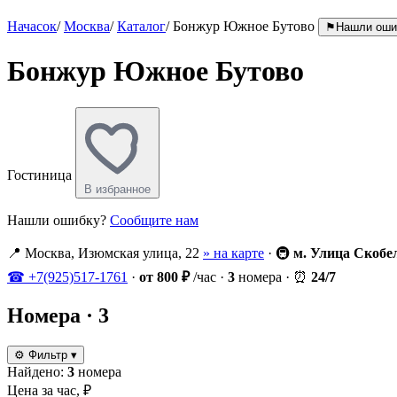
Начасок
/
Москва
/
Каталог
/
Бонжур Южное Бутово
⚑
Нашли оши
Бонжур Южное Бутово
Гостиница
В избранное
Нашли ошибку?
Сообщите нам
📍
Москва, Изюмская улица, 22
» на карте
·
🚇
м. Улица Скобе
☎
+7(925)517-1761
·
от 800 ₽
/час
·
3
номера
·
⏰
24/7
Номера
· 3
⚙
Фильтр
▾
Найдено:
3
номера
Цена за час, ₽