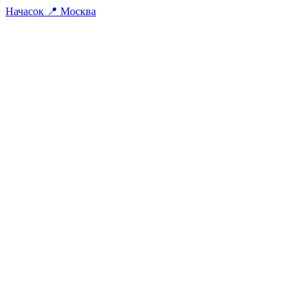
На
часок
📍
Москва