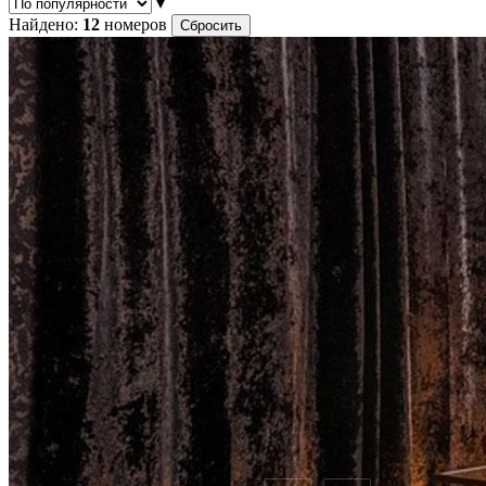
▾
Найдено:
12
номеров
Сбросить