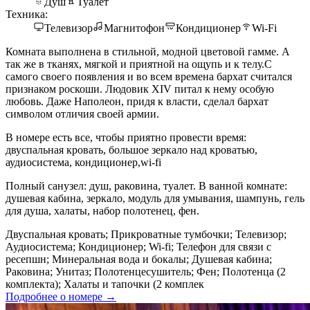
Душ
Туалет
Техника:
Телевизор
Магнитофон
Кондиционер
Wi-Fi
Комната выполнена в стильной, модной цветовой гамме. А
так же в тканях, мягкой и приятной на ощупь и к телу.С
самого своего появления и во всем времена бархат считался
признаком роскоши. Людовик XIV питал к нему особую
любовь. Даже Наполеон, придя к власти, сделал бархат
символом отличия своей армии.
В номере есть все, чтобы приятно провести время:
двуспальная кровать, большое зеркало над кроватью,
аудиосистема, кондиционер,wi-fi
Полный санузел: душ, раковина, туалет. В ванной комнате:
душевая кабина, зеркало, модуль для умывания, шампунь, гель
для душа, халаты, набор полотенец, фен.
Двуспальная кровать; Прикроватные тумбочки; Телевизор;
Аудиосистема; Кондиционер; Wi-fi; Телефон для связи с
ресепшн; Минеральная вода и бокалы; Душевая кабина;
Раковина; Унитаз; Полотенцесушитель; Фен; Полотенца (2
комплекта); Халаты и тапочки (2 комплек
Подробнее о номере →