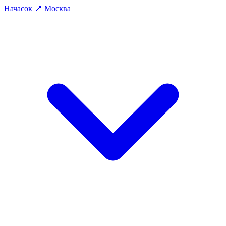
На
часок
📍
Москва