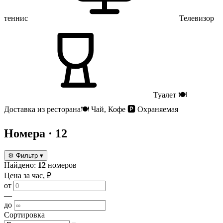
теннис
Телевизор
Туалет
🍽
Доставка из ресторана
🍽
Чай, Кофе
🅿️
Охраняемая
Номера
· 12
⚙
Фильтр
▾
Найдено:
12
номеров
Цена за час, ₽
от
—
до
Сортировка