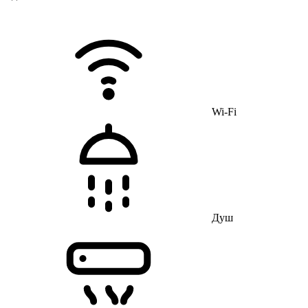
Wi-Fi
Душ