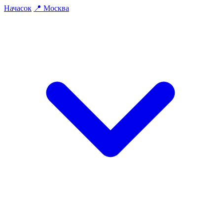
На
часок
📍
Москва