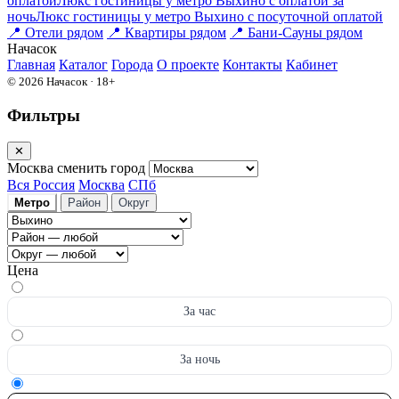
оплатой
Люкс гостиницы у метро Выхино с оплатой за
ночь
Люкс гостиницы у метро Выхино c посуточной оплатой
📍
Отели рядом
📍
Квартиры рядом
📍
Бани-Сауны рядом
На
часок
Главная
Каталог
Города
О проекте
Контакты
Кабинет
© 2026 Начасок · 18+
Фильтры
✕
Москва
сменить город
Вся Россия
Москва
СПб
Метро
Район
Округ
Цена
За час
За ночь