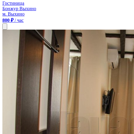
Гостиница
Бонжур Выхино
м. Выхино
800 ₽
/ час