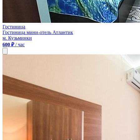
Гостиница
Гостиница мини-отель Атлантик
м. Кузьминки
600 ₽
/ час