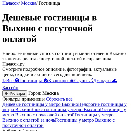
Начасок
/
Москва
/
Гостиница
Дешевые гостиницы в
Выхино c посуточной
оплатой
Наиболее полный список гостиниц и мини-отелей в Выхино
эконом-варианта c посуточной оплатой в справочнике
Начасок.ру
Смотрите подробное описание, фотографии, актуальные
цены, скидки и акции на сегодняшний день.
✨
Все
🏨
Гостиницы
🏠
Квартиры
🔥
Сауны
🛁
Джакузи
🌊
Бассейн
Город:
Москва
⚙ Фильтры
Фильтры применены
Сбросить всё
Дешевые гостиницы у метро Выхино
Недорогие гостиницы у
метро Выхино
Люкс гостиницы у метро Выхино
Гостиницы у
метро Выхино c почасовой оплатой
Гостиницы у метро
Выхино с оплатой за ночь
Гостиницы у метро Выхино c
посуточной оплатой
Найдено: 4 места