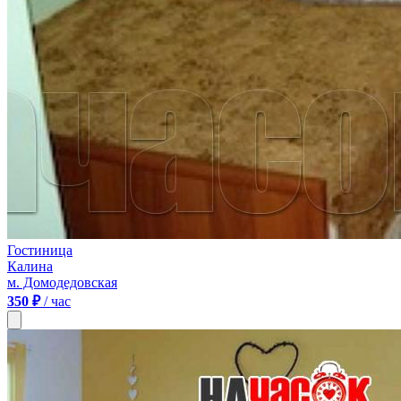
Гостиница
Калина
м. Домодедовская
350 ₽
/ час