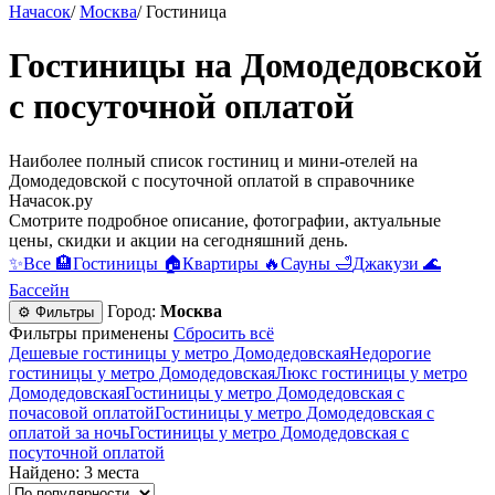
Начасок
/
Москва
/
Гостиница
Гостиницы на Домодедовской
c посуточной оплатой
Наиболее полный список гостиниц и мини-отелей на
Домодедовской c посуточной оплатой в справочнике
Начасок.ру
Смотрите подробное описание, фотографии, актуальные
цены, скидки и акции на сегодняшний день.
✨
Все
🏨
Гостиницы
🏠
Квартиры
🔥
Сауны
🛁
Джакузи
🌊
Бассейн
Город:
Москва
⚙ Фильтры
Фильтры применены
Сбросить всё
Дешевые гостиницы у метро Домодедовская
Недорогие
гостиницы у метро Домодедовская
Люкс гостиницы у метро
Домодедовская
Гостиницы у метро Домодедовская c
почасовой оплатой
Гостиницы у метро Домодедовская с
оплатой за ночь
Гостиницы у метро Домодедовская c
посуточной оплатой
Найдено: 3 места