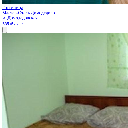
Гостиница
Мастер-Отель Домодедово
м. Домодедовская
335 ₽
/ час