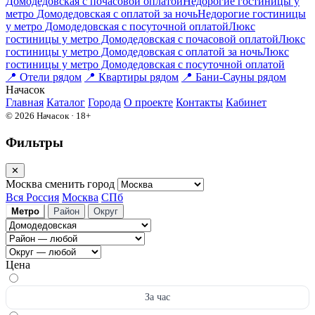
Домодедовская c почасовой оплатой
Недорогие гостиницы у
метро Домодедовская с оплатой за ночь
Недорогие гостиницы
у метро Домодедовская c посуточной оплатой
Люкс
гостиницы у метро Домодедовская c почасовой оплатой
Люкс
гостиницы у метро Домодедовская с оплатой за ночь
Люкс
гостиницы у метро Домодедовская c посуточной оплатой
📍
Отели рядом
📍
Квартиры рядом
📍
Бани-Сауны рядом
На
часок
Главная
Каталог
Города
О проекте
Контакты
Кабинет
© 2026 Начасок · 18+
Фильтры
✕
Москва
сменить город
Вся Россия
Москва
СПб
Метро
Район
Округ
Цена
За час