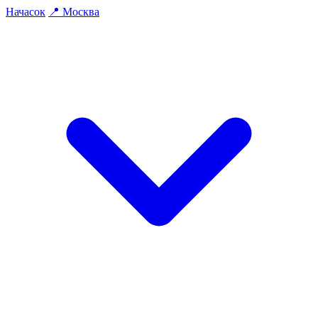
На
часок
📍
Москва