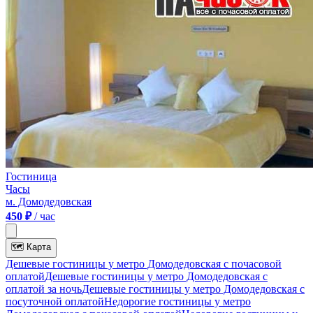
Гостиница
Часы
м. Домодедовская
450 ₽
/ час
🗺
Карта
Дешевые гостиницы у метро Домодедовская c почасовой
оплатой
Дешевые гостиницы у метро Домодедовская с
оплатой за ночь
Дешевые гостиницы у метро Домодедовская c
посуточной оплатой
Недорогие гостиницы у метро