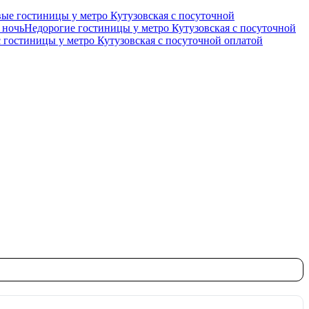
ые гостиницы у метро Кутузовская c посуточной
 ночь
Недорогие гостиницы у метро Кутузовская c посуточной
 гостиницы у метро Кутузовская c посуточной оплатой