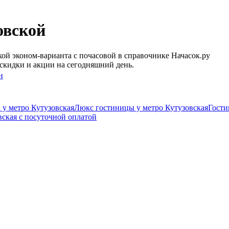
овской
ой эконом-варианта c почасовой в справочнике Начасок.ру
скидки и акции на сегодняшний день.
н
у метро Кутузовская
Люкс гостиницы у метро Кутузовская
Гости
вская c посуточной оплатой