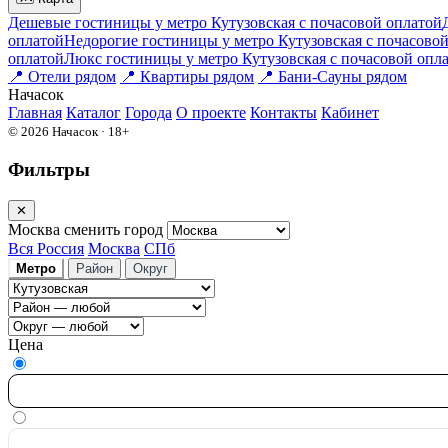
Дешевые гостиницы у метро Кутузовская c почасовой оплатой
оплатой
Недорогие гостиницы у метро Кутузовская c почасово
оплатой
Люкс гостиницы у метро Кутузовская c почасовой опл
📍
Отели рядом
📍
Квартиры рядом
📍
Бани-Сауны рядом
На
часок
Главная
Каталог
Города
О проекте
Контакты
Кабинет
© 2026 Начасок · 18+
Фильтры
✕
Москва
сменить город
Вся Россия
Москва
СПб
Метро
Район
Округ
Цена