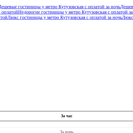
Дешевые гостиницы у метро Кутузовская с оплатой за ночь
Дешев
й оплатой
Недорогие гостиницы у метро Кутузовская с оплатой за
атой
Люкс гостиницы у метро Кутузовская с оплатой за ночь
Люкс
За час
За ночь