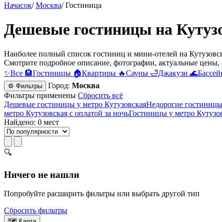
Начасок
/
Москва
/
Гостиница
Дешевые гостиницы на Кутуз
Наиболее полный список гостиниц и мини-отелей на Кутузовск
Смотрите подробное описание, фотографии, актуальные цены, 
✨
Все
🏨
Гостиницы
🏠
Квартиры
🔥
Сауны
🛁
Джакузи
🌊
Бассей
Город:
Москва
⚙ Фильтры
Фильтры применены
Сбросить всё
Дешевые гостиницы у метро Кутузовская
Недорогие гостиницы 
метро Кутузовская с оплатой за ночь
Гостиницы у метро Кутузо
Найдено: 0 мест
🔍
Ничего не нашли
Попробуйте расширить фильтры или выбрать другой тип
Сбросить фильтры
🗺
Карта