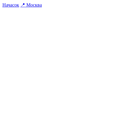
На
часок
📍
Москва