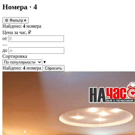
Номера
· 4
⚙
Фильтр
▾
Найдено:
4
номера
Цена за час, ₽
от
—
до
Сортировка
▾
Найдено:
4
номера
Сбросить