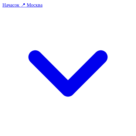
На
часок
📍
Москва