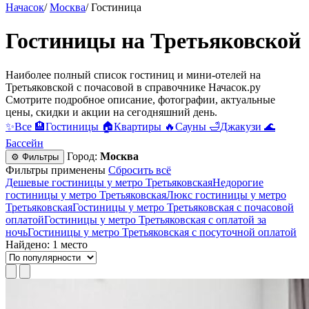
Начасок
/
Москва
/
Гостиница
Гостиницы на Третьяковской
Наиболее полный список гостиниц и мини-отелей на
Третьяковской c почасовой в справочнике Начасок.ру
Смотрите подробное описание, фотографии, актуальные
цены, скидки и акции на сегодняшний день.
✨
Все
🏨
Гостиницы
🏠
Квартиры
🔥
Сауны
🛁
Джакузи
🌊
Бассейн
Город:
Москва
⚙ Фильтры
Фильтры применены
Сбросить всё
Дешевые гостиницы у метро Третьяковская
Недорогие
гостиницы у метро Третьяковская
Люкс гостиницы у метро
Третьяковская
Гостиницы у метро Третьяковская c почасовой
оплатой
Гостиницы у метро Третьяковская с оплатой за
ночь
Гостиницы у метро Третьяковская c посуточной оплатой
Найдено: 1 место