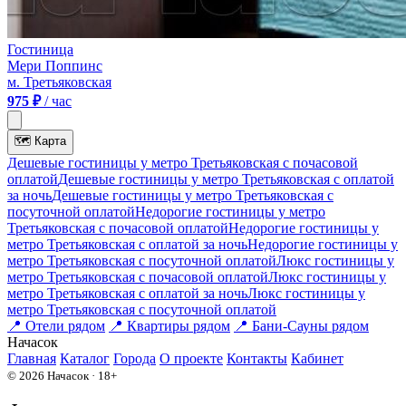
Гостиница
Мери Поппинс
м. Третьяковская
975 ₽
/ час
🗺
Карта
Дешевые гостиницы у метро Третьяковская c почасовой
оплатой
Дешевые гостиницы у метро Третьяковская с оплатой
за ночь
Дешевые гостиницы у метро Третьяковская c
посуточной оплатой
Недорогие гостиницы у метро
Третьяковская c почасовой оплатой
Недорогие гостиницы у
метро Третьяковская с оплатой за ночь
Недорогие гостиницы у
метро Третьяковская c посуточной оплатой
Люкс гостиницы у
метро Третьяковская c почасовой оплатой
Люкс гостиницы у
метро Третьяковская с оплатой за ночь
Люкс гостиницы у
метро Третьяковская c посуточной оплатой
📍
Отели рядом
📍
Квартиры рядом
📍
Бани-Сауны рядом
На
часок
Главная
Каталог
Города
О проекте
Контакты
Кабинет
© 2026 Начасок · 18+