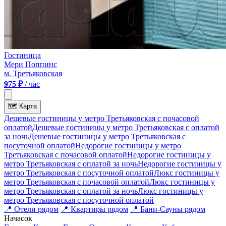
Гостиница
Мери Поппинс
м. Третьяковская
975 ₽
/ час
🗺
Карта
Дешевые гостиницы у метро Третьяковская c почасовой
оплатой
Дешевые гостиницы у метро Третьяковская с оплатой
за ночь
Дешевые гостиницы у метро Третьяковская c
посуточной оплатой
Недорогие гостиницы у метро
Третьяковская c почасовой оплатой
Недорогие гостиницы у
метро Третьяковская с оплатой за ночь
Недорогие гостиницы у
метро Третьяковская c посуточной оплатой
Люкс гостиницы у
метро Третьяковская c почасовой оплатой
Люкс гостиницы у
метро Третьяковская с оплатой за ночь
Люкс гостиницы у
метро Третьяковская c посуточной оплатой
📍
Отели рядом
📍
Квартиры рядом
📍
Бани-Сауны рядом
На
часок