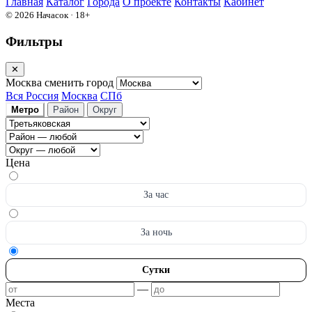
Главная
Каталог
Города
О проекте
Контакты
Кабинет
© 2026 Начасок · 18+
Фильтры
✕
Москва
сменить город
Вся Россия
Москва
СПб
Метро
Район
Округ
Цена
За час
За ночь
Сутки
—
Места