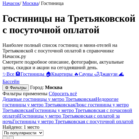
Начасок
/
Москва
/
Гостиница
Гостиницы на Третьяковской
c посуточной оплатой
Наиболее полный список гостиниц и мини-отелей на
Третьяковской c посуточной оплатой в справочнике
Начасок.ру
Смотрите подробное описание, фотографии, актуальные
цены, скидки и акции на сегодняшний день.
✨
Все
🏨
Гостиницы
🏠
Квартиры
🔥
Сауны
🛁
Джакузи
🌊
Бассейн
Город:
Москва
⚙ Фильтры
Фильтры применены
Сбросить всё
Дешевые гостиницы у метро Третьяковская
Недорогие
гостиницы у метро Третьяковская
Люкс гостиницы у метро
Третьяковская
Гостиницы у метро Третьяковская c почасовой
оплатой
Гостиницы у метро Третьяковская с оплатой за
ночь
Гостиницы у метро Третьяковская c посуточной оплатой
Найдено: 1 место