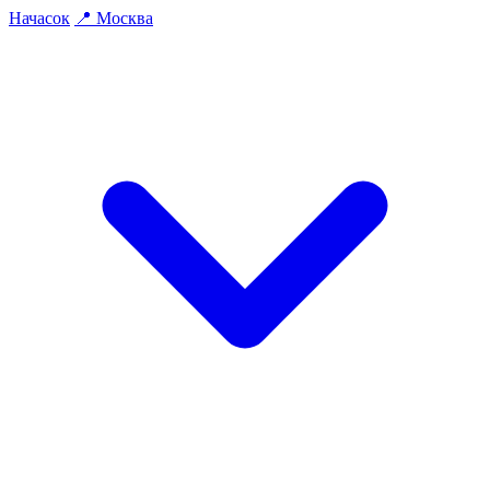
На
часок
📍
Москва