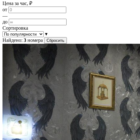
Цена за час, ₽
от
—
до
Сортировка
▾
Найдено:
3
номера
Сбросить