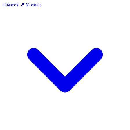
На
часок
📍
Москва