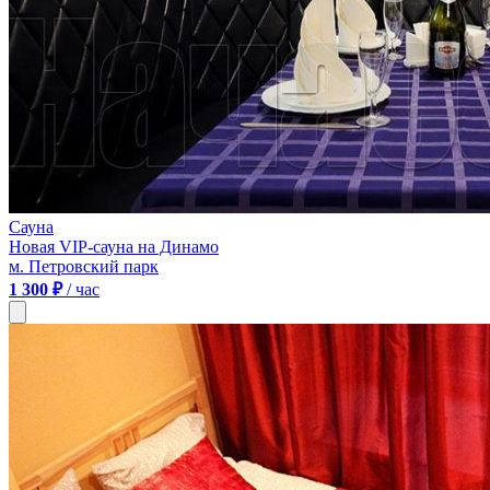
Сауна
Новая VIP-сауна на Динамо
м. Петровский парк
1 300 ₽
/ час