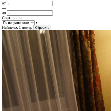
от
—
до
Сортировка
▾
Найдено:
1
номер
Сбросить