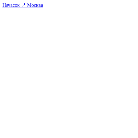
На
часок
📍
Москва