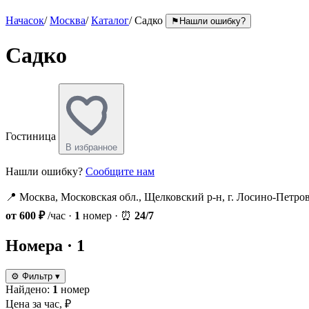
Начасок
/
Москва
/
Каталог
/
Садко
⚑
Нашли ошибку?
Садко
Гостиница
В избранное
Нашли ошибку?
Сообщите нам
📍
Москва, Московская обл., Щелковский р-н, г. Лосино-Петров
от 600 ₽
/час
·
1
номер
·
⏰
24/7
Номера
· 1
⚙
Фильтр
▾
Найдено:
1
номер
Цена за час, ₽