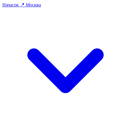
На
часок
📍
Москва