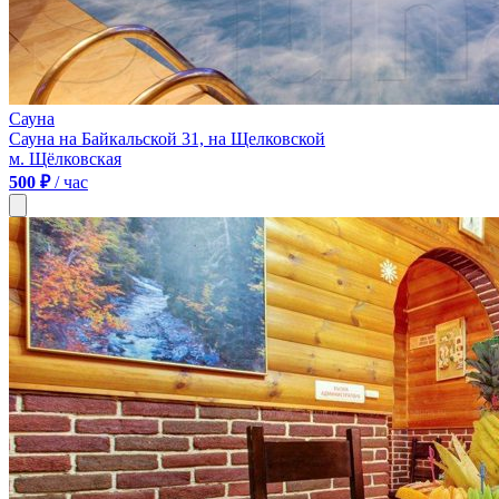
Сауна
Сауна на Байкальской 31, на Щелковской
м. Щёлковская
500 ₽
/ час