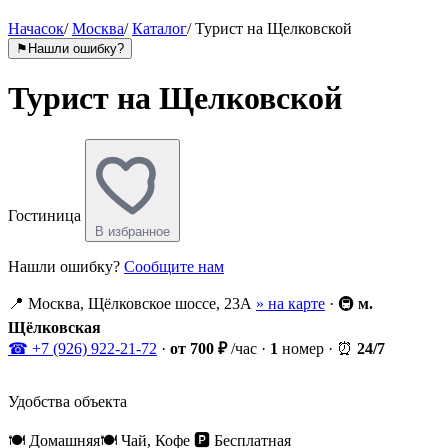
Начасок
/
Москва
/
Каталог
/
Турист на Щелковской
⚑
Нашли ошибку?
Турист на Щелковской
Гостиница
В избранное
Нашли ошибку?
Сообщите нам
📍
Москва, Щёлковское шоссе, 23А
» на карте
·
🚇
м.
Щёлковская
☎
+7 (926) 922-21-72
·
от 700 ₽
/час
·
1
номер
·
⏰
24/7
Удобства объекта
🍽
Домашняя
🍽
Чай, Кофе
🅿️
Бесплатная