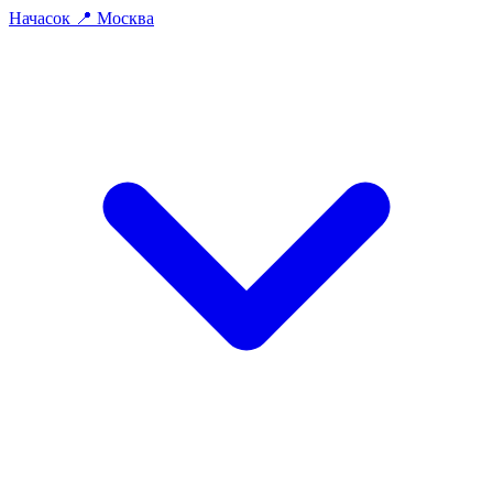
На
часок
📍
Москва