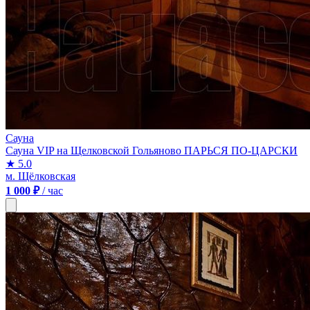
Сауна
Сауна VIP на Щелковской Гольяново ПАРЬСЯ ПО-ЦАРСКИ
★ 5.0
м. Щёлковская
1 000 ₽
/ час