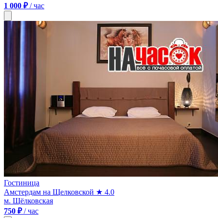
1 000 ₽
/ час
Гостиница
Амстердам на Щелковской
★ 4.0
м. Щёлковская
750 ₽
/ час