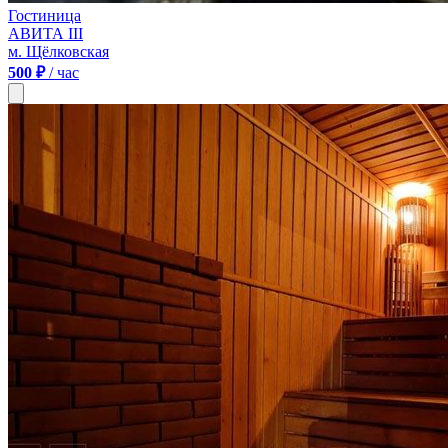
Гостиница
АВИТА III
м. Щёлковская
500 ₽
/ час