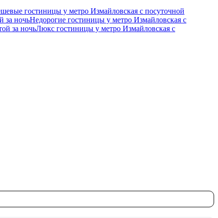
шевые гостиницы у метро Измайловская c посуточной
й за ночь
Недорогие гостиницы у метро Измайловская c
ой за ночь
Люкс гостиницы у метро Измайловская c