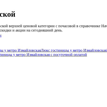
ской
кой верхней ценовой категории c почасовой в справочнике Нач
скидки и акции на сегодняшний день.
н
ы у метро Измайловская
Люкс гостиницы у метро Измайловская
тиницы у метро Измайловская c посуточной оплатой