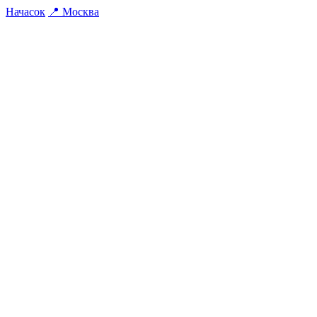
На
часок
📍
Москва