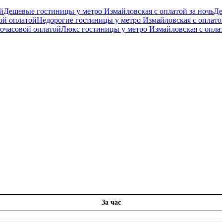
й
Дешевые гостиницы у метро Измайловская с оплатой за ночь
Де
ой оплатой
Недорогие гостиницы у метро Измайловская с оплато
почасовой оплатой
Люкс гостиницы у метро Измайловская с оплат
За час