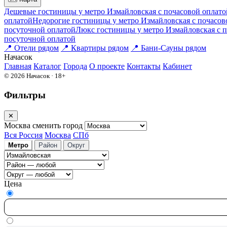
Дешевые гостиницы у метро Измайловская c почасовой оплато
оплатой
Недорогие гостиницы у метро Измайловская c почасов
посуточной оплатой
Люкс гостиницы у метро Измайловская c 
посуточной оплатой
📍
Отели рядом
📍
Квартиры рядом
📍
Бани-Сауны рядом
На
часок
Главная
Каталог
Города
О проекте
Контакты
Кабинет
© 2026 Начасок · 18+
Фильтры
✕
Москва
сменить город
Вся Россия
Москва
СПб
Метро
Район
Округ
Цена