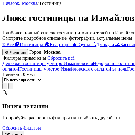
Начасок
/
Москва
/
Гостиница
Люкс гостиницы на Измайлов
Наиболее полный список гостиниц и мини-отелей на Измайловс
Смотрите подробное описание, фотографии, актуальные цены, 
✨
Все
🏨
Гостиницы
🏠
Квартиры
🔥
Сауны
🛁
Джакузи
🌊
Бассей
Город:
Москва
⚙ Фильтры
Фильтры применены
Сбросить всё
Дешевые гостиницы у метро Измайловская
Недорогие гостиниц
оплатой
Гостиницы у метро Измайловская с оплатой за ночь
Гос
Найдено: 0 мест
🔍
Ничего не нашли
Попробуйте расширить фильтры или выбрать другой тип
Сбросить фильтры
🗺
Карта