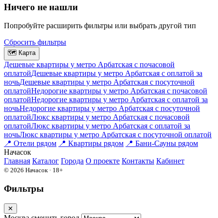
Ничего не нашли
Попробуйте расширить фильтры или выбрать другой тип
Сбросить фильтры
🗺
Карта
Дешевые квартиры у метро Арбатская c почасовой
оплатой
Дешевые квартиры у метро Арбатская с оплатой за
ночь
Дешевые квартиры у метро Арбатская c посуточной
оплатой
Недорогие квартиры у метро Арбатская c почасовой
оплатой
Недорогие квартиры у метро Арбатская с оплатой за
ночь
Недорогие квартиры у метро Арбатская c посуточной
оплатой
Люкс квартиры у метро Арбатская c почасовой
оплатой
Люкс квартиры у метро Арбатская с оплатой за
ночь
Люкс квартиры у метро Арбатская c посуточной оплатой
📍
Отели рядом
📍
Квартиры рядом
📍
Бани-Сауны рядом
На
часок
Главная
Каталог
Города
О проекте
Контакты
Кабинет
© 2026 Начасок · 18+
Фильтры
✕
Москва
сменить город