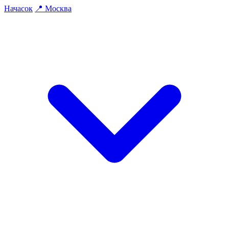
На
часок
📍
Москва