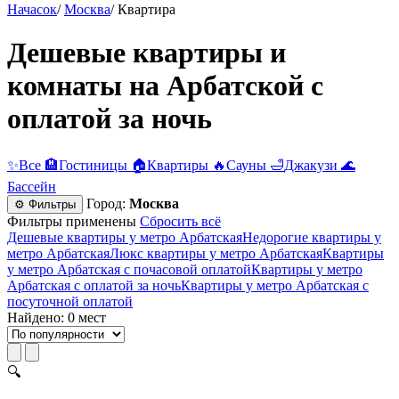
Начасок
/
Москва
/
Квартира
Дешевые квартиры и
комнаты на Арбатской с
оплатой за ночь
✨
Все
🏨
Гостиницы
🏠
Квартиры
🔥
Сауны
🛁
Джакузи
🌊
Бассейн
Город:
Москва
⚙ Фильтры
Фильтры применены
Сбросить всё
Дешевые квартиры у метро Арбатская
Недорогие квартиры у
метро Арбатская
Люкс квартиры у метро Арбатская
Квартиры
у метро Арбатская c почасовой оплатой
Квартиры у метро
Арбатская с оплатой за ночь
Квартиры у метро Арбатская c
посуточной оплатой
Найдено: 0 мест
🔍