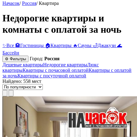
Начасок
/
Россия
/
Квартира
Недорогие квартиры и
комнаты с оплатой за ночь
✨
Все
🏨
Гостиницы
🏠
Квартиры
🔥
Сауны
🛁
Джакузи
🌊
Бассейн
Город:
Россия
⚙ Фильтры
Дешевые квартиры
Недорогие квартиры
Люкс
квартиры
Квартиры c почасовой оплатой
Квартиры с оплатой
за ночь
Квартиры c посуточной оплатой
Найдено: 558 мест