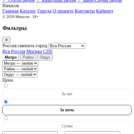
📍
Отели рядом
📍
Квартиры рядом
📍
Бани-Сауны рядом
На
часок
Главная
Каталог
Города
О проекте
Контакты
Кабинет
© 2026 Начасок · 18+
Фильтры
✕
Россия
сменить город
Вся Россия
Москва
СПб
Метро
Район
Округ
Цена
За час
За ночь
Сутки