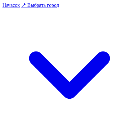
На
часок
📍
Выбрать город