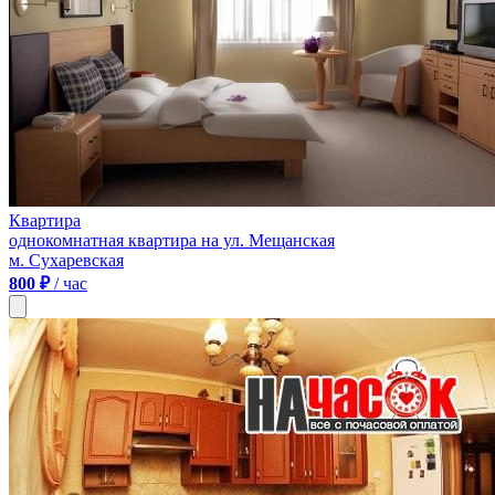
Квартира
однокомнатная квартира на ул. Мещанская
м. Сухаревская
800 ₽
/ час