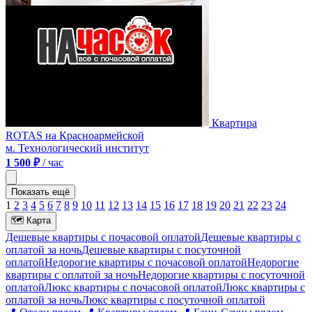
Квартира
ROTAS на Красноармейской
м. Технологический институт
1 500 ₽
/ час
Показать ещё
1
2
3
4
5
6
7
8
9
10
11
12
13
14
15
16
17
18
19
20
21
22
23
24
🗺
Карта
Дешевые квартиры c почасовой оплатой
Дешевые квартиры с
оплатой за ночь
Дешевые квартиры c посуточной
оплатой
Недорогие квартиры c почасовой оплатой
Недорогие
квартиры с оплатой за ночь
Недорогие квартиры c посуточной
оплатой
Люкс квартиры c почасовой оплатой
Люкс квартиры с
оплатой за ночь
Люкс квартиры c посуточной оплатой