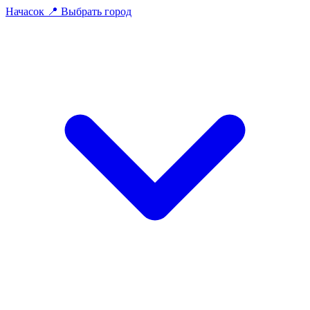
На
часок
📍
Выбрать город