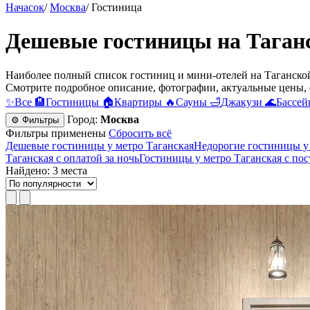
Начасок
/
Москва
/
Гостиница
Дешевые гостиницы на Таганс
Наиболее полный список гостиниц и мини-отелей на Таганской
Смотрите подробное описание, фотографии, актуальные цены, 
✨
Все
🏨
Гостиницы
🏠
Квартиры
🔥
Сауны
🛁
Джакузи
🌊
Бассей
Город:
Москва
⚙ Фильтры
Фильтры применены
Сбросить всё
Дешевые гостиницы у метро Таганская
Недорогие гостиницы у
Таганская с оплатой за ночь
Гостиницы у метро Таганская c по
Найдено: 3 места