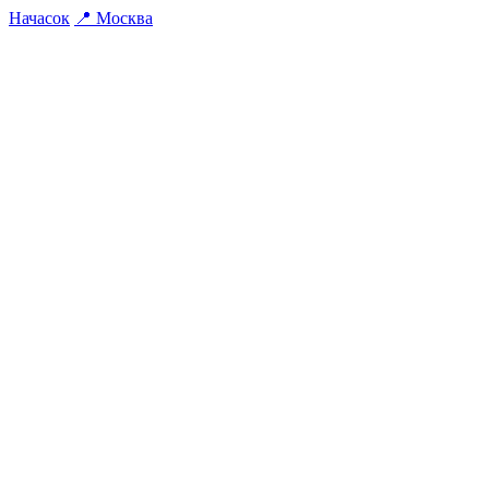
На
часок
📍
Москва