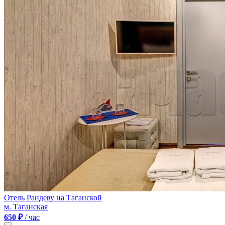
Отель Рандеву на Таганской
м. Таганская
650 ₽
/ час