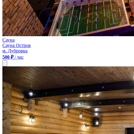
Сауна
Сауна Остров
м. Дубровка
500 ₽
/ час