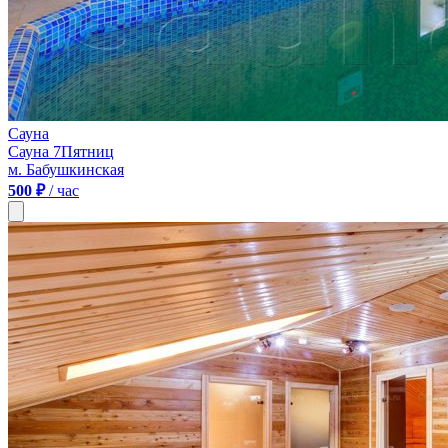
Сауна
Сауна 7Пятниц
м. Бабушкинская
500 ₽
/ час