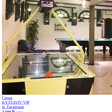
Сауна
KYTUZOV VIP
м. Таганская