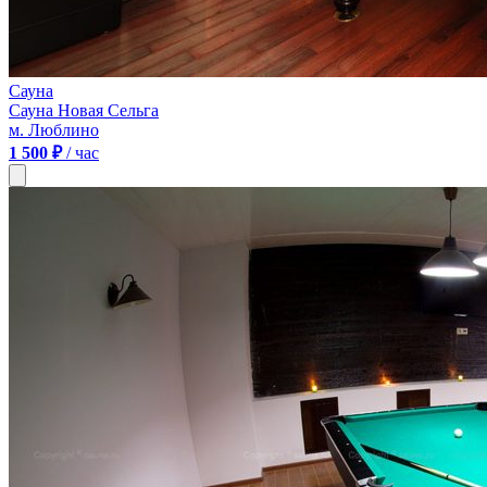
Сауна
Сауна Новая Сельга
м. Люблино
1 500 ₽
/ час