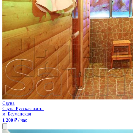
Сауна
Сауна Русская охота
м. Бауманская
1 200 ₽
/ час