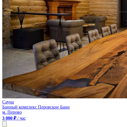
Сауна
Банный комплекс Перовские Бани
м. Перово
3 000 ₽
/ час