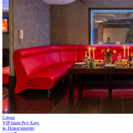
Сауна
VIP баня Ред Хаус
м. Новогиреево