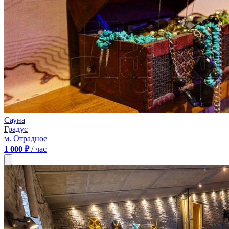
Сауна
Градус
м. Отрадное
1 000 ₽
/ час