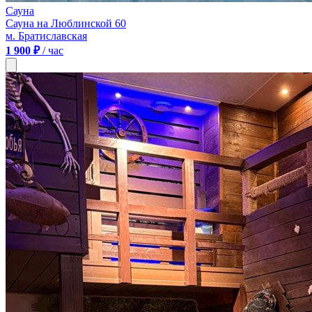
Сауна
Сауна на Люблинской 60
м. Братиславская
1 900 ₽
/ час