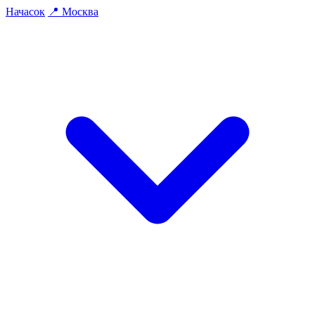
На
часок
📍
Москва