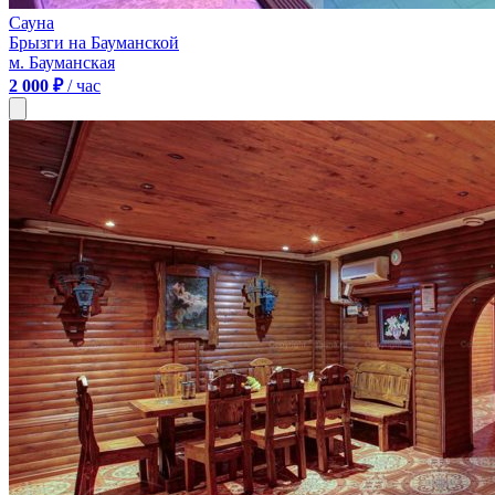
Сауна
Брызги на Бауманской
м. Бауманская
2 000 ₽
/ час