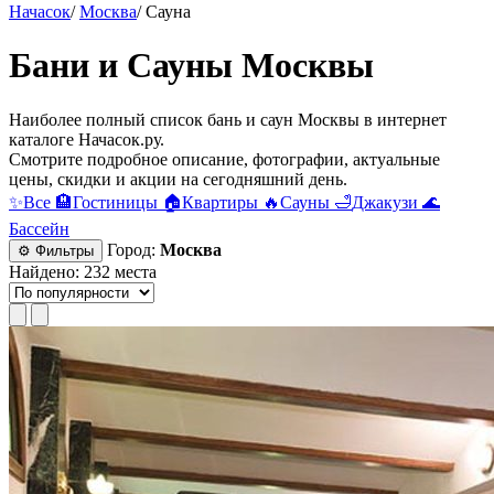
Начасок
/
Москва
/
Сауна
Бани и Сауны Москвы
Наиболее полный список бань и саун Москвы в интернет
каталоге Начасок.ру.
Смотрите подробное описание, фотографии, актуальные
цены, скидки и акции на сегодняшний день.
✨
Все
🏨
Гостиницы
🏠
Квартиры
🔥
Сауны
🛁
Джакузи
🌊
Бассейн
Город:
Москва
⚙ Фильтры
Найдено: 232 места