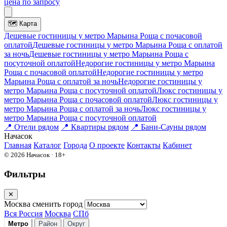
цена по запросу
🗺
Карта
Дешевые гостиницы у метро Марьина Роща c почасовой
оплатой
Дешевые гостиницы у метро Марьина Роща с оплатой
за ночь
Дешевые гостиницы у метро Марьина Роща c
посуточной оплатой
Недорогие гостиницы у метро Марьина
Роща c почасовой оплатой
Недорогие гостиницы у метро
Марьина Роща с оплатой за ночь
Недорогие гостиницы у
метро Марьина Роща c посуточной оплатой
Люкс гостиницы у
метро Марьина Роща c почасовой оплатой
Люкс гостиницы у
метро Марьина Роща с оплатой за ночь
Люкс гостиницы у
метро Марьина Роща c посуточной оплатой
📍
Отели рядом
📍
Квартиры рядом
📍
Бани-Сауны рядом
На
часок
Главная
Каталог
Города
О проекте
Контакты
Кабинет
© 2026 Начасок · 18+
Фильтры
✕
Москва
сменить город
Вся Россия
Москва
СПб
Метро
Район
Округ