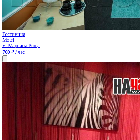
Гостиница
Motel
м. Марьина Роща
700 ₽
/ час