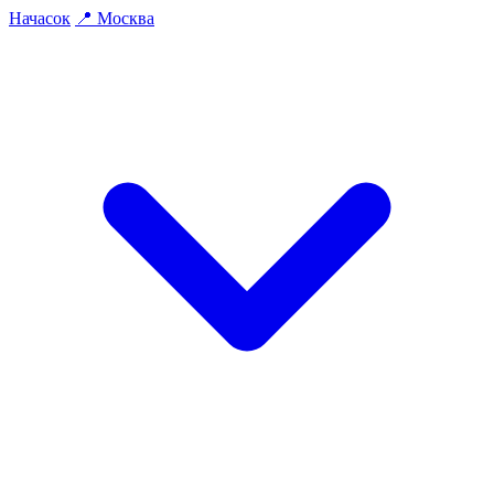
На
часок
📍
Москва