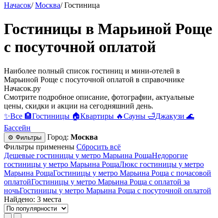
Начасок
/
Москва
/
Гостиница
Гостиницы в Марьиной Роще
c посуточной оплатой
Наиболее полный список гостиниц и мини-отелей в
Марьиной Роще c посуточной оплатой в справочнике
Начасок.ру
Смотрите подробное описание, фотографии, актуальные
цены, скидки и акции на сегодняшний день.
✨
Все
🏨
Гостиницы
🏠
Квартиры
🔥
Сауны
🛁
Джакузи
🌊
Бассейн
Город:
Москва
⚙ Фильтры
Фильтры применены
Сбросить всё
Дешевые гостиницы у метро Марьина Роща
Недорогие
гостиницы у метро Марьина Роща
Люкс гостиницы у метро
Марьина Роща
Гостиницы у метро Марьина Роща c почасовой
оплатой
Гостиницы у метро Марьина Роща с оплатой за
ночь
Гостиницы у метро Марьина Роща c посуточной оплатой
Найдено: 3 места