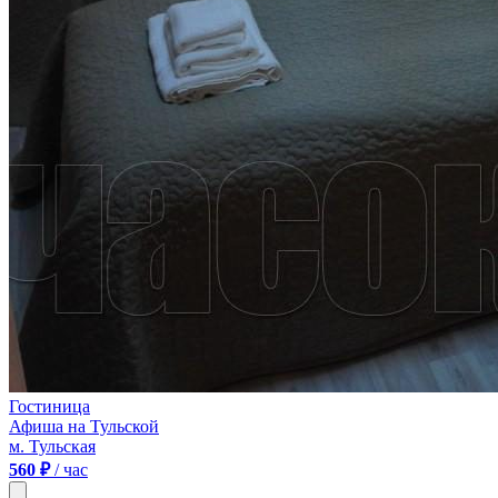
Гостиница
Афиша на Тульской
м. Тульская
560 ₽
/ час