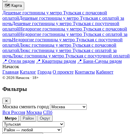
🗺
Карта
Дешевые гостиницы у метро Тульская c почасовой
оплатой
Дешевые гостиницы у метро Тульская с оплатой за
ночь
Дешевые гостиницы у метро Тульская c посуточной
оплатой
Недорогие гостиницы у метро Тульская c почасовой
оплатой
Недорогие гостиницы у метро Тульская с оплатой за
ночь
Недорогие гостиницы у метро Тульская c посуточной
оплатой
Люкс гостиницы у метро Тульская c почасовой
оплатой
Люкс гостиницы у метро Тульская с оплатой за
ночь
Люкс гостиницы у метро Тульская c посуточной оплатой
📍
Отели рядом
📍
Квартиры рядом
📍
Бани-Сауны рядом
На
часок
Главная
Каталог
Города
О проекте
Контакты
Кабинет
© 2026 Начасок · 18+
Фильтры
✕
Москва
сменить город
Вся Россия
Москва
СПб
Метро
Район
Округ