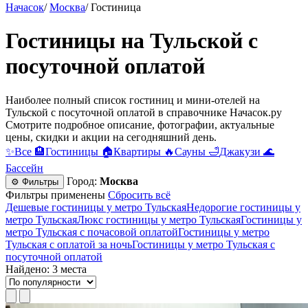
Начасок
/
Москва
/
Гостиница
Гостиницы на Тульской c
посуточной оплатой
Наиболее полный список гостиниц и мини-отелей на
Тульской c посуточной оплатой в справочнике Начасок.ру
Смотрите подробное описание, фотографии, актуальные
цены, скидки и акции на сегодняшний день.
✨
Все
🏨
Гостиницы
🏠
Квартиры
🔥
Сауны
🛁
Джакузи
🌊
Бассейн
Город:
Москва
⚙ Фильтры
Фильтры применены
Сбросить всё
Дешевые гостиницы у метро Тульская
Недорогие гостиницы у
метро Тульская
Люкс гостиницы у метро Тульская
Гостиницы у
метро Тульская c почасовой оплатой
Гостиницы у метро
Тульская с оплатой за ночь
Гостиницы у метро Тульская c
посуточной оплатой
Найдено: 3 места