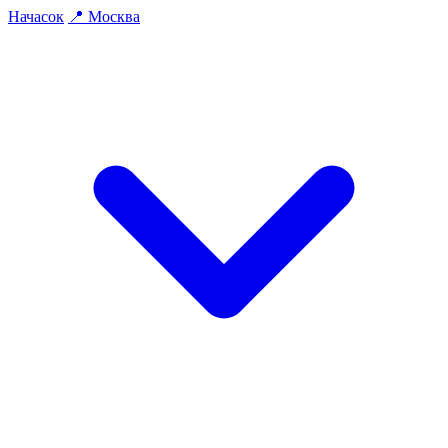
На
часок
📍
Москва