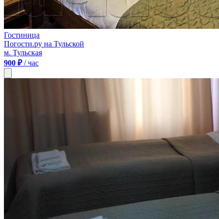
Гостиница
Погости.ру на Тульской
м. Тульская
900 ₽
/ час