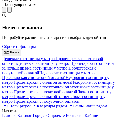
🔍
Ничего не нашли
Попробуйте расширить фильтры или выбрать другой тип
Сбросить фильтры
🗺
Карта
Дешевые гостиницы у метро Пролетарская c почасовой
оплатой
Дешевые гостиницы у метро Пролетарская с оплатой
за ночь
Дешевые гостиницы у метро Пролетарская c
посуточной оплатой
Недорогие гостиницы у метро
Пролетарская c почасовой оплатой
Недорогие гостиницы у
метро Пролетарская с оплатой за ночь
Недорогие гостиницы у
метро Пролетарская c посуточной оплатой
Люкс гостиницы у
метро Пролетарская c почасовой оплатой
Люкс гостиницы у
метро Пролетарская с оплатой за ночь
Люкс гостиницы у
метро Пролетарская c посуточной оплатой
📍
Отели рядом
📍
Квартиры рядом
📍
Бани-Сауны рядом
На
часок
Главная
Каталог
Города
О проекте
Контакты
Кабинет