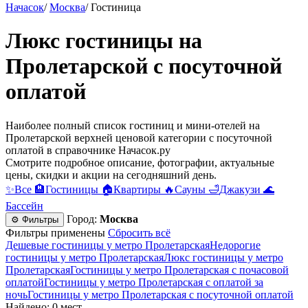
Начасок
/
Москва
/
Гостиница
Люкс гостиницы на
Пролетарской c посуточной
оплатой
Наиболее полный список гостиниц и мини-отелей на
Пролетарской верхней ценовой категории c посуточной
оплатой в справочнике Начасок.ру
Смотрите подробное описание, фотографии, актуальные
цены, скидки и акции на сегодняшний день.
✨
Все
🏨
Гостиницы
🏠
Квартиры
🔥
Сауны
🛁
Джакузи
🌊
Бассейн
Город:
Москва
⚙ Фильтры
Фильтры применены
Сбросить всё
Дешевые гостиницы у метро Пролетарская
Недорогие
гостиницы у метро Пролетарская
Люкс гостиницы у метро
Пролетарская
Гостиницы у метро Пролетарская c почасовой
оплатой
Гостиницы у метро Пролетарская с оплатой за
ночь
Гостиницы у метро Пролетарская c посуточной оплатой
Найдено: 0 мест