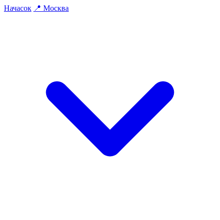
На
часок
📍
Москва