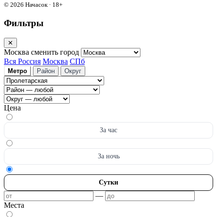
© 2026 Начасок · 18+
Фильтры
✕
Москва
сменить город
Вся Россия
Москва
СПб
Метро
Район
Округ
Цена
За час
За ночь
Сутки
—
Места