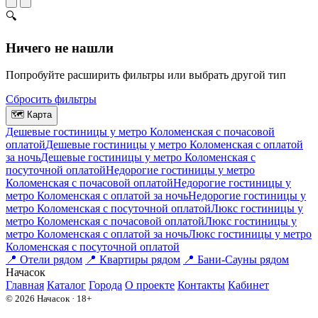
🔍
Ничего не нашли
Попробуйте расширить фильтры или выбрать другой тип
Сбросить фильтры
🗺
Карта
Дешевые гостиницы у метро Коломенская c почасовой
оплатой
Дешевые гостиницы у метро Коломенская с оплатой
за ночь
Дешевые гостиницы у метро Коломенская c
посуточной оплатой
Недорогие гостиницы у метро
Коломенская c почасовой оплатой
Недорогие гостиницы у
метро Коломенская с оплатой за ночь
Недорогие гостиницы у
метро Коломенская c посуточной оплатой
Люкс гостиницы у
метро Коломенская c почасовой оплатой
Люкс гостиницы у
метро Коломенская с оплатой за ночь
Люкс гостиницы у метро
Коломенская c посуточной оплатой
📍
Отели рядом
📍
Квартиры рядом
📍
Бани-Сауны рядом
На
часок
Главная
Каталог
Города
О проекте
Контакты
Кабинет
© 2026 Начасок · 18+