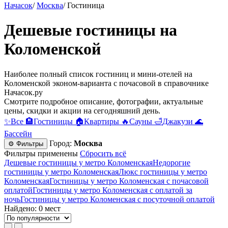
Начасок
/
Москва
/
Гостиница
Дешевые гостиницы на
Коломенской
Наиболее полный список гостиниц и мини-отелей на
Коломенской эконом-варианта c почасовой в справочнике
Начасок.ру
Смотрите подробное описание, фотографии, актуальные
цены, скидки и акции на сегодняшний день.
✨
Все
🏨
Гостиницы
🏠
Квартиры
🔥
Сауны
🛁
Джакузи
🌊
Бассейн
Город:
Москва
⚙ Фильтры
Фильтры применены
Сбросить всё
Дешевые гостиницы у метро Коломенская
Недорогие
гостиницы у метро Коломенская
Люкс гостиницы у метро
Коломенская
Гостиницы у метро Коломенская c почасовой
оплатой
Гостиницы у метро Коломенская с оплатой за
ночь
Гостиницы у метро Коломенская c посуточной оплатой
Найдено: 0 мест