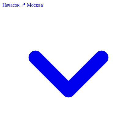
На
часок
📍
Москва