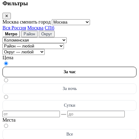
Фильтры
✕
Москва
сменить город
Вся Россия
Москва
СПб
Метро
Район
Округ
Цена
За час
За ночь
Сутки
—
Места
Все