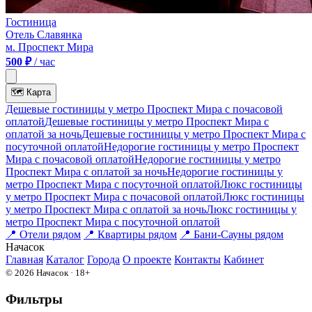
Гостиница
Отель Славянка
м. Проспект Мира
500 ₽
/ час
🗺
Карта
Дешевые гостиницы у метро Проспект Мира c почасовой
оплатой
Дешевые гостиницы у метро Проспект Мира с
оплатой за ночь
Дешевые гостиницы у метро Проспект Мира c
посуточной оплатой
Недорогие гостиницы у метро Проспект
Мира c почасовой оплатой
Недорогие гостиницы у метро
Проспект Мира с оплатой за ночь
Недорогие гостиницы у
метро Проспект Мира c посуточной оплатой
Люкс гостиницы
у метро Проспект Мира c почасовой оплатой
Люкс гостиницы
у метро Проспект Мира с оплатой за ночь
Люкс гостиницы у
метро Проспект Мира c посуточной оплатой
📍
Отели рядом
📍
Квартиры рядом
📍
Бани-Сауны рядом
На
часок
Главная
Каталог
Города
О проекте
Контакты
Кабинет
© 2026 Начасок · 18+
Фильтры