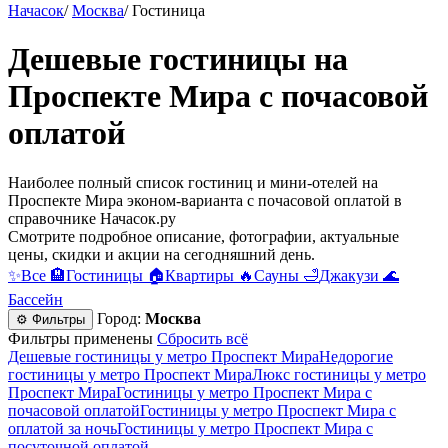
Начасок
/
Москва
/
Гостиница
Дешевые гостиницы на
Проспекте Мира c почасовой
оплатой
Наиболее полный список гостиниц и мини-отелей на
Проспекте Мира эконом-варианта c почасовой оплатой в
справочнике Начасок.ру
Смотрите подробное описание, фотографии, актуальные
цены, скидки и акции на сегодняшний день.
✨
Все
🏨
Гостиницы
🏠
Квартиры
🔥
Сауны
🛁
Джакузи
🌊
Бассейн
Город:
Москва
⚙ Фильтры
Фильтры применены
Сбросить всё
Дешевые гостиницы у метро Проспект Мира
Недорогие
гостиницы у метро Проспект Мира
Люкс гостиницы у метро
Проспект Мира
Гостиницы у метро Проспект Мира c
почасовой оплатой
Гостиницы у метро Проспект Мира с
оплатой за ночь
Гостиницы у метро Проспект Мира c
посуточной оплатой