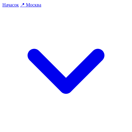
На
часок
📍
Москва