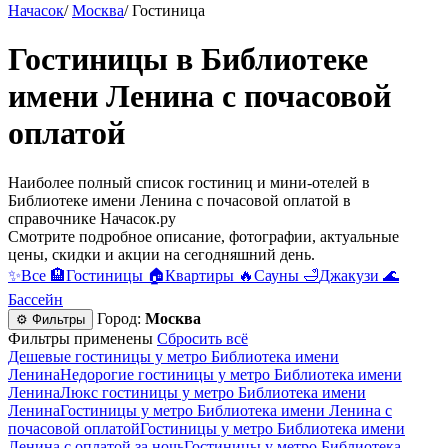
Начасок
/
Москва
/
Гостиница
Гостиницы в Библиотеке
имени Ленина c почасовой
оплатой
Наиболее полный список гостиниц и мини-отелей в
Библиотеке имени Ленина c почасовой оплатой в
справочнике Начасок.ру
Смотрите подробное описание, фотографии, актуальные
цены, скидки и акции на сегодняшний день.
✨
Все
🏨
Гостиницы
🏠
Квартиры
🔥
Сауны
🛁
Джакузи
🌊
Бассейн
Город:
Москва
⚙ Фильтры
Фильтры применены
Сбросить всё
Дешевые гостиницы у метро Библиотека имени
Ленина
Недорогие гостиницы у метро Библиотека имени
Ленина
Люкс гостиницы у метро Библиотека имени
Ленина
Гостиницы у метро Библиотека имени Ленина c
почасовой оплатой
Гостиницы у метро Библиотека имени
Ленина с оплатой за ночь
Гостиницы у метро Библиотека