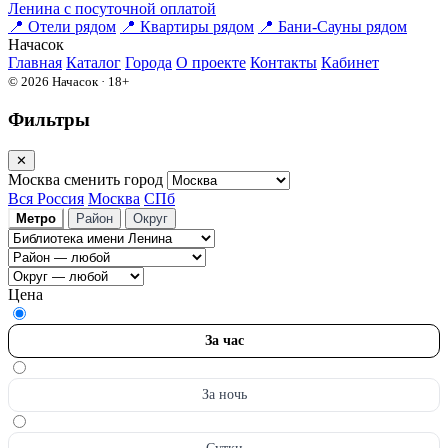
Ленина c посуточной оплатой
📍
Отели рядом
📍
Квартиры рядом
📍
Бани-Сауны рядом
На
часок
Главная
Каталог
Города
О проекте
Контакты
Кабинет
© 2026 Начасок · 18+
Фильтры
✕
Москва
сменить город
Вся Россия
Москва
СПб
Метро
Район
Округ
Цена
За час
За ночь