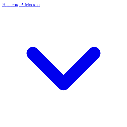
На
часок
📍
Москва