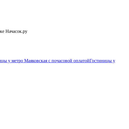
ке Начасок.ру
ицы у метро Маяковская c почасовой оплатой
Гостиницы у