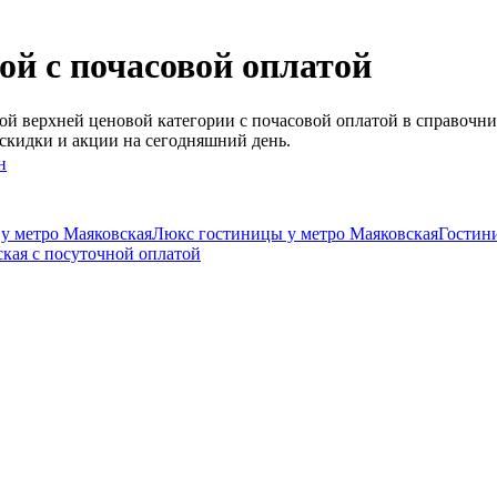
й c почасовой оплатой
й верхней ценовой категории c почасовой оплатой в справочни
скидки и акции на сегодняшний день.
н
у метро Маяковская
Люкс гостиницы у метро Маяковская
Гостин
кая c посуточной оплатой