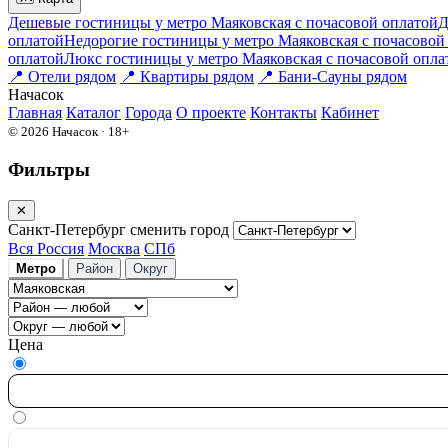
Дешевые гостиницы у метро Маяковская c почасовой оплатой
Д
оплатой
Недорогие гостиницы у метро Маяковская c почасовой
оплатой
Люкс гостиницы у метро Маяковская c почасовой опла
📍
Отели рядом
📍
Квартиры рядом
📍
Бани-Сауны рядом
На
часок
Главная
Каталог
Города
О проекте
Контакты
Кабинет
© 2026 Начасок · 18+
Фильтры
✕
Санкт-Петербург
сменить город
Вся Россия
Москва
СПб
Метро
Район
Округ
Цена