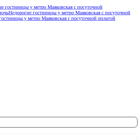
е гостиницы у метро Маяковская c посуточной
ночь
Недорогие гостиницы у метро Маяковская c посуточной
гостиницы у метро Маяковская c посуточной оплатой