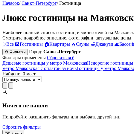
Начасок
/
Санкт-Петербург
/
Гостиница
Люкс гостиницы на Маяковско
Наиболее полный список гостиниц и мини-отелей на Маяковско
Смотрите подробное описание, фотографии, актуальные цены, 
✨
Все
🏨
Гостиницы
🏠
Квартиры
🔥
Сауны
🛁
Джакузи
🌊
Бассей
Город:
Санкт-Петербург
⚙ Фильтры
Фильтры применены
Сбросить всё
Дешевые гостиницы у метро Маяковская
Недорогие гостиницы 
метро Маяковская с оплатой за ночь
Гостиницы у метро Маяковс
Найдено: 0 мест
🔍
Ничего не нашли
Попробуйте расширить фильтры или выбрать другой тип
Сбросить фильтры
🗺
Карта