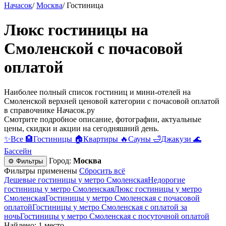
Начасок
/
Москва
/
Гостиница
Люкс гостиницы на
Смоленской c почасовой
оплатой
Наиболее полный список гостиниц и мини-отелей на
Смоленской верхней ценовой категории c почасовой оплатой
в справочнике Начасок.ру
Смотрите подробное описание, фотографии, актуальные
цены, скидки и акции на сегодняшний день.
✨
Все
🏨
Гостиницы
🏠
Квартиры
🔥
Сауны
🛁
Джакузи
🌊
Бассейн
Город:
Москва
⚙ Фильтры
Фильтры применены
Сбросить всё
Дешевые гостиницы у метро Смоленская
Недорогие
гостиницы у метро Смоленская
Люкс гостиницы у метро
Смоленская
Гостиницы у метро Смоленская c почасовой
оплатой
Гостиницы у метро Смоленская с оплатой за
ночь
Гостиницы у метро Смоленская c посуточной оплатой
Найдено: 1 место