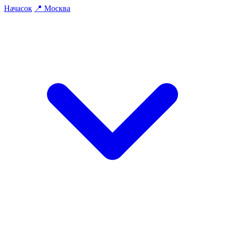
На
часок
📍
Москва