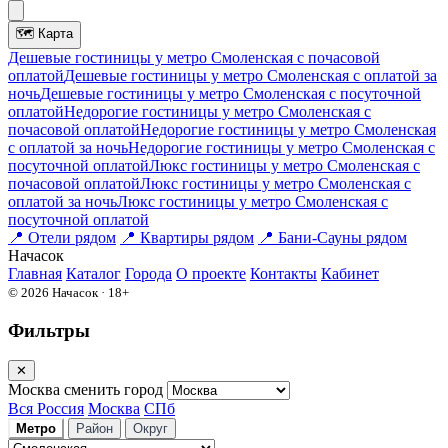
🗺
Карта
Дешевые гостиницы у метро Смоленская c почасовой
оплатой
Дешевые гостиницы у метро Смоленская с оплатой за
ночь
Дешевые гостиницы у метро Смоленская c посуточной
оплатой
Недорогие гостиницы у метро Смоленская c
почасовой оплатой
Недорогие гостиницы у метро Смоленская
с оплатой за ночь
Недорогие гостиницы у метро Смоленская c
посуточной оплатой
Люкс гостиницы у метро Смоленская c
почасовой оплатой
Люкс гостиницы у метро Смоленская с
оплатой за ночь
Люкс гостиницы у метро Смоленская c
посуточной оплатой
📍
Отели рядом
📍
Квартиры рядом
📍
Бани-Сауны рядом
На
часок
Главная
Каталог
Города
О проекте
Контакты
Кабинет
© 2026 Начасок · 18+
Фильтры
✕
Москва
сменить город
Вся Россия
Москва
СПб
Метро
Район
Округ