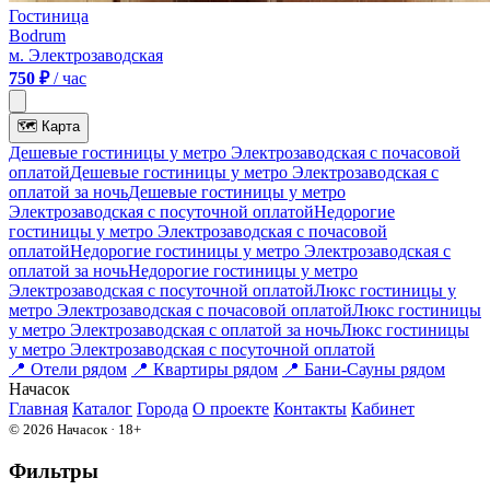
Гостиница
Bodrum
м. Электрозаводская
750 ₽
/ час
🗺
Карта
Дешевые гостиницы у метро Электрозаводская c почасовой
оплатой
Дешевые гостиницы у метро Электрозаводская с
оплатой за ночь
Дешевые гостиницы у метро
Электрозаводская c посуточной оплатой
Недорогие
гостиницы у метро Электрозаводская c почасовой
оплатой
Недорогие гостиницы у метро Электрозаводская с
оплатой за ночь
Недорогие гостиницы у метро
Электрозаводская c посуточной оплатой
Люкс гостиницы у
метро Электрозаводская c почасовой оплатой
Люкс гостиницы
у метро Электрозаводская с оплатой за ночь
Люкс гостиницы
у метро Электрозаводская c посуточной оплатой
📍
Отели рядом
📍
Квартиры рядом
📍
Бани-Сауны рядом
На
часок
Главная
Каталог
Города
О проекте
Контакты
Кабинет
© 2026 Начасок · 18+
Фильтры