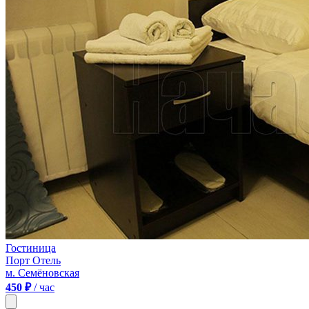
Гостиница
Порт Отель
м. Семёновская
450 ₽
/ час