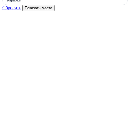
Караоке
Сбросить
Показать места