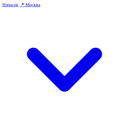
На
часок
📍
Москва