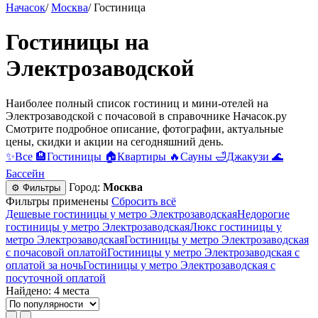
Начасок
/
Москва
/
Гостиница
Гостиницы на
Электрозаводской
Наиболее полный список гостиниц и мини-отелей на
Электрозаводской c почасовой в справочнике Начасок.ру
Смотрите подробное описание, фотографии, актуальные
цены, скидки и акции на сегодняшний день.
✨
Все
🏨
Гостиницы
🏠
Квартиры
🔥
Сауны
🛁
Джакузи
🌊
Бассейн
Город:
Москва
⚙ Фильтры
Фильтры применены
Сбросить всё
Дешевые гостиницы у метро Электрозаводская
Недорогие
гостиницы у метро Электрозаводская
Люкс гостиницы у
метро Электрозаводская
Гостиницы у метро Электрозаводская
c почасовой оплатой
Гостиницы у метро Электрозаводская с
оплатой за ночь
Гостиницы у метро Электрозаводская c
посуточной оплатой
Найдено: 4 места