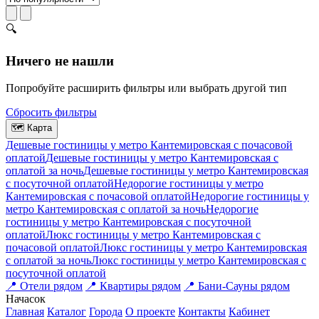
🔍
Ничего не нашли
Попробуйте расширить фильтры или выбрать другой тип
Сбросить фильтры
🗺
Карта
Дешевые гостиницы у метро Кантемировская c почасовой
оплатой
Дешевые гостиницы у метро Кантемировская с
оплатой за ночь
Дешевые гостиницы у метро Кантемировская
c посуточной оплатой
Недорогие гостиницы у метро
Кантемировская c почасовой оплатой
Недорогие гостиницы у
метро Кантемировская с оплатой за ночь
Недорогие
гостиницы у метро Кантемировская c посуточной
оплатой
Люкс гостиницы у метро Кантемировская c
почасовой оплатой
Люкс гостиницы у метро Кантемировская
с оплатой за ночь
Люкс гостиницы у метро Кантемировская c
посуточной оплатой
📍
Отели рядом
📍
Квартиры рядом
📍
Бани-Сауны рядом
На
часок
Главная
Каталог
Города
О проекте
Контакты
Кабинет