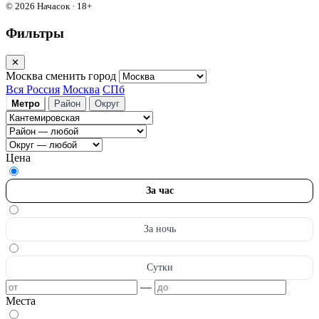
© 2026 Начасок · 18+
Фильтры
✕
Москва
сменить город
Вся Россия
Москва
СПб
Метро
Район
Округ
Цена
За час
За ночь
Сутки
—
Места