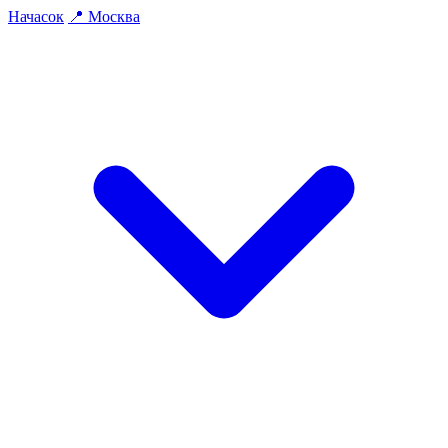
На
часок
📍
Москва