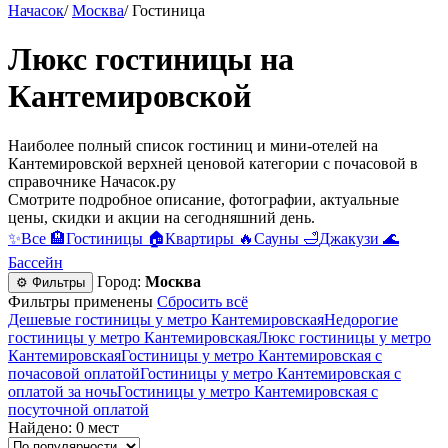
Начасок
/
Москва
/
Гостиница
Люкс гостиницы на
Кантемировской
Наиболее полный список гостиниц и мини-отелей на
Кантемировской верхней ценовой категории c почасовой в
справочнике Начасок.ру
Смотрите подробное описание, фотографии, актуальные
цены, скидки и акции на сегодняшний день.
✨
Все
🏨
Гостиницы
🏠
Квартиры
🔥
Сауны
🛁
Джакузи
🌊
Бассейн
Город:
Москва
⚙ Фильтры
Фильтры применены
Сбросить всё
Дешевые гостиницы у метро Кантемировская
Недорогие
гостиницы у метро Кантемировская
Люкс гостиницы у метро
Кантемировская
Гостиницы у метро Кантемировская c
почасовой оплатой
Гостиницы у метро Кантемировская с
оплатой за ночь
Гостиницы у метро Кантемировская c
посуточной оплатой
Найдено: 0 мест