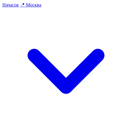
На
часок
📍
Москва