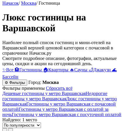
Начасок
/
Москва
/
Гостиница
Люкс гостиницы на
Варшавской
Наиболее полный список гостиниц и мини-отелей на
Варшавской верхней ценовой категории c почасовой в
справочнике Начасок.ру
Смотрите подробное описание, фотографии, актуальные
цены, скидки и акции на сегодняшний день.
✨
Все
🏨
Гостиницы
🏠
Квартиры
🔥
Сауны
🛁
Джакузи
🌊
Бассейн
Город:
Москва
⚙ Фильтры
Фильтры применены
Сбросить всё
Дешевые гостиницы у метро Варшавская
Недорогие
гостиницы у метро Варшавская
Люкс гостиницы у метро
Варшавская
Гостиницы у метро Варшавская c почасовой
оплатой
Гостиницы у метро Варшавская с оплатой за
ночь
Гостиницы у метро Варшавская c посуточной оплатой
Найдено: 1 место