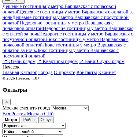
Дешевые гостиницы у метро Варшавская c почасовой
оплатой
Дешевые гостиницы у метро Варшавская с оплатой за
ночь
Дешевые гостиницы у метро Варшавская c посуточной
оплатой
Недорогие гостиницы у метро Варшавская c
почасовой оплатой
Недорогие гостиницы у метро Варшавская
с оплатой за ночь
Недорогие гостиницы у метро Варшавская c
посуточной оплатой
Люкс гостиницы у метро Варшавская c
почасовой оплатой
Люкс гостиницы у метро Варшавская с
оплатой за ночь
Люкс гостиницы у метро Варшавская c
посуточной оплатой
📍
Отели рядом
📍
Квартиры рядом
📍
Бани-Сауны рядом
На
часок
Главная
Каталог
Города
О проекте
Контакты
Кабинет
© 2026 Начасок · 18+
Фильтры
✕
Москва
сменить город
Вся Россия
Москва
СПб
Метро
Район
Округ