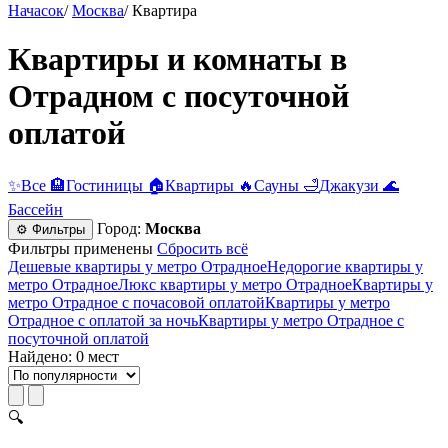
Начасок
/
Москва
/
Квартира
Квартиры и комнаты в
Отрадном c посуточной
оплатой
✨
Все
🏨
Гостиницы
🏠
Квартиры
🔥
Сауны
🛁
Джакузи
🌊
Бассейн
Город:
Москва
⚙ Фильтры
Фильтры применены
Сбросить всё
Дешевые квартиры у метро Отрадное
Недорогие квартиры у
метро Отрадное
Люкс квартиры у метро Отрадное
Квартиры у
метро Отрадное c почасовой оплатой
Квартиры у метро
Отрадное с оплатой за ночь
Квартиры у метро Отрадное c
посуточной оплатой
Найдено: 0 мест
🔍