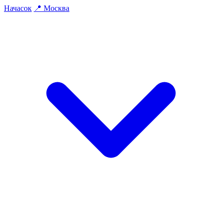
На
часок
📍
Москва