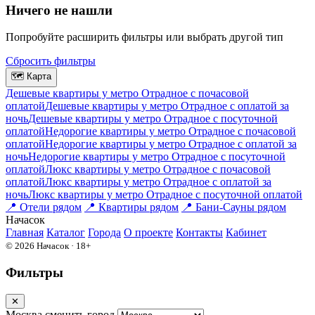
Ничего не нашли
Попробуйте расширить фильтры или выбрать другой тип
Сбросить фильтры
🗺
Карта
Дешевые квартиры у метро Отрадное c почасовой
оплатой
Дешевые квартиры у метро Отрадное с оплатой за
ночь
Дешевые квартиры у метро Отрадное c посуточной
оплатой
Недорогие квартиры у метро Отрадное c почасовой
оплатой
Недорогие квартиры у метро Отрадное с оплатой за
ночь
Недорогие квартиры у метро Отрадное c посуточной
оплатой
Люкс квартиры у метро Отрадное c почасовой
оплатой
Люкс квартиры у метро Отрадное с оплатой за
ночь
Люкс квартиры у метро Отрадное c посуточной оплатой
📍
Отели рядом
📍
Квартиры рядом
📍
Бани-Сауны рядом
На
часок
Главная
Каталог
Города
О проекте
Контакты
Кабинет
© 2026 Начасок · 18+
Фильтры
✕
Москва
сменить город