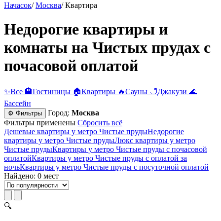
Начасок
/
Москва
/
Квартира
Недорогие квартиры и
комнаты на Чистых прудах c
почасовой оплатой
✨
Все
🏨
Гостиницы
🏠
Квартиры
🔥
Сауны
🛁
Джакузи
🌊
Бассейн
Город:
Москва
⚙ Фильтры
Фильтры применены
Сбросить всё
Дешевые квартиры у метро Чистые пруды
Недорогие
квартиры у метро Чистые пруды
Люкс квартиры у метро
Чистые пруды
Квартиры у метро Чистые пруды c почасовой
оплатой
Квартиры у метро Чистые пруды с оплатой за
ночь
Квартиры у метро Чистые пруды c посуточной оплатой
Найдено: 0 мест
🔍