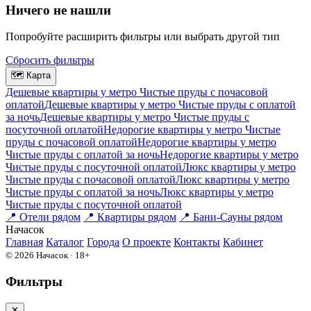
Ничего не нашли
Попробуйте расширить фильтры или выбрать другой тип
Сбросить фильтры
🗺
Карта
Дешевые квартиры у метро Чистые пруды c почасовой
оплатой
Дешевые квартиры у метро Чистые пруды с оплатой
за ночь
Дешевые квартиры у метро Чистые пруды c
посуточной оплатой
Недорогие квартиры у метро Чистые
пруды c почасовой оплатой
Недорогие квартиры у метро
Чистые пруды с оплатой за ночь
Недорогие квартиры у метро
Чистые пруды c посуточной оплатой
Люкс квартиры у метро
Чистые пруды c почасовой оплатой
Люкс квартиры у метро
Чистые пруды с оплатой за ночь
Люкс квартиры у метро
Чистые пруды c посуточной оплатой
📍
Отели рядом
📍
Квартиры рядом
📍
Бани-Сауны рядом
На
часок
Главная
Каталог
Города
О проекте
Контакты
Кабинет
© 2026 Начасок · 18+
Фильтры
✕