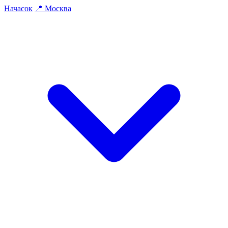
На
часок
📍
Москва