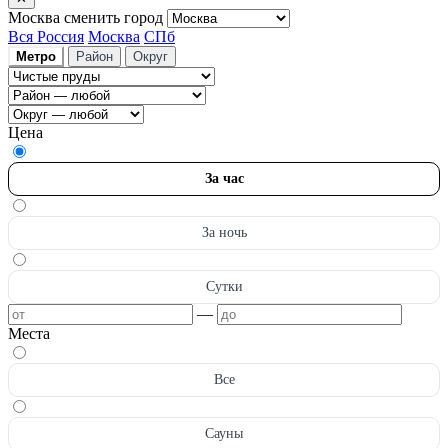
Москва
сменить город
Вся Россия
Москва
СПб
Метро
Район
Округ
Цена
За час
За ночь
Сутки
—
Места
Все
Сауны