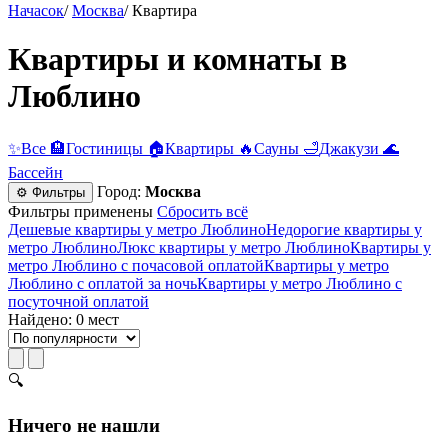
Начасок
/
Москва
/
Квартира
Квартиры и комнаты в
Люблино
✨
Все
🏨
Гостиницы
🏠
Квартиры
🔥
Сауны
🛁
Джакузи
🌊
Бассейн
Город:
Москва
⚙ Фильтры
Фильтры применены
Сбросить всё
Дешевые квартиры у метро Люблино
Недорогие квартиры у
метро Люблино
Люкс квартиры у метро Люблино
Квартиры у
метро Люблино c почасовой оплатой
Квартиры у метро
Люблино с оплатой за ночь
Квартиры у метро Люблино c
посуточной оплатой
Найдено: 0 мест
🔍
Ничего не нашли