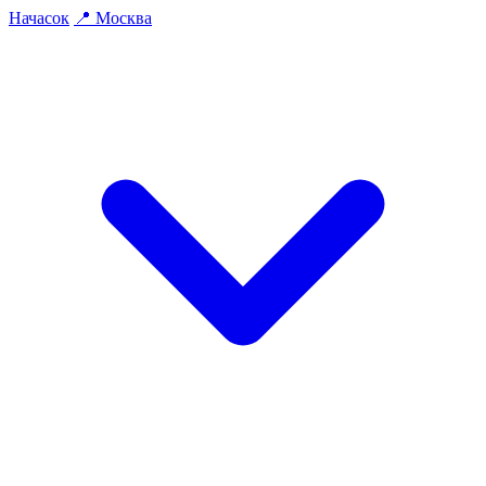
На
часок
📍
Москва