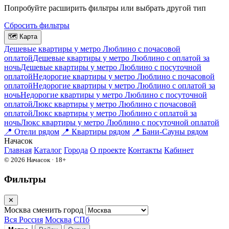
Попробуйте расширить фильтры или выбрать другой тип
Сбросить фильтры
🗺
Карта
Дешевые квартиры у метро Люблино c почасовой
оплатой
Дешевые квартиры у метро Люблино с оплатой за
ночь
Дешевые квартиры у метро Люблино c посуточной
оплатой
Недорогие квартиры у метро Люблино c почасовой
оплатой
Недорогие квартиры у метро Люблино с оплатой за
ночь
Недорогие квартиры у метро Люблино c посуточной
оплатой
Люкс квартиры у метро Люблино c почасовой
оплатой
Люкс квартиры у метро Люблино с оплатой за
ночь
Люкс квартиры у метро Люблино c посуточной оплатой
📍
Отели рядом
📍
Квартиры рядом
📍
Бани-Сауны рядом
На
часок
Главная
Каталог
Города
О проекте
Контакты
Кабинет
© 2026 Начасок · 18+
Фильтры
✕
Москва
сменить город
Вся Россия
Москва
СПб