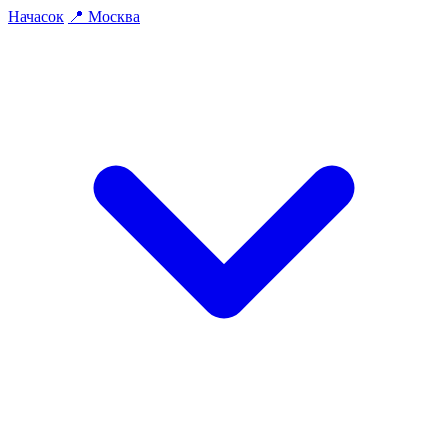
На
часок
📍
Москва