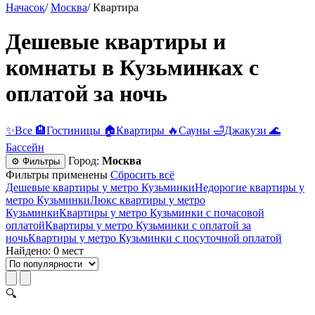
Начасок
/
Москва
/
Квартира
Дешевые квартиры и
комнаты в Кузьминках с
оплатой за ночь
✨
Все
🏨
Гостиницы
🏠
Квартиры
🔥
Сауны
🛁
Джакузи
🌊
Бассейн
Город:
Москва
⚙ Фильтры
Фильтры применены
Сбросить всё
Дешевые квартиры у метро Кузьминки
Недорогие квартиры у
метро Кузьминки
Люкс квартиры у метро
Кузьминки
Квартиры у метро Кузьминки c почасовой
оплатой
Квартиры у метро Кузьминки с оплатой за
ночь
Квартиры у метро Кузьминки c посуточной оплатой
Найдено: 0 мест
🔍