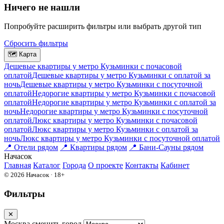
Ничего не нашли
Попробуйте расширить фильтры или выбрать другой тип
Сбросить фильтры
🗺
Карта
Дешевые квартиры у метро Кузьминки c почасовой
оплатой
Дешевые квартиры у метро Кузьминки с оплатой за
ночь
Дешевые квартиры у метро Кузьминки c посуточной
оплатой
Недорогие квартиры у метро Кузьминки c почасовой
оплатой
Недорогие квартиры у метро Кузьминки с оплатой за
ночь
Недорогие квартиры у метро Кузьминки c посуточной
оплатой
Люкс квартиры у метро Кузьминки c почасовой
оплатой
Люкс квартиры у метро Кузьминки с оплатой за
ночь
Люкс квартиры у метро Кузьминки c посуточной оплатой
📍
Отели рядом
📍
Квартиры рядом
📍
Бани-Сауны рядом
На
часок
Главная
Каталог
Города
О проекте
Контакты
Кабинет
© 2026 Начасок · 18+
Фильтры
✕
Москва
сменить город