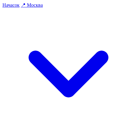
На
часок
📍
Москва