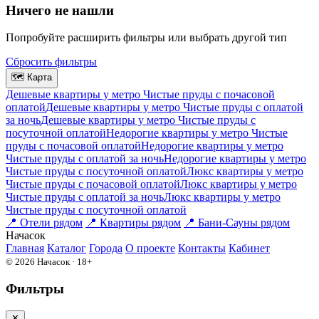
Ничего не нашли
Попробуйте расширить фильтры или выбрать другой тип
Сбросить фильтры
🗺
Карта
Дешевые квартиры у метро Чистые пруды c почасовой
оплатой
Дешевые квартиры у метро Чистые пруды с оплатой
за ночь
Дешевые квартиры у метро Чистые пруды c
посуточной оплатой
Недорогие квартиры у метро Чистые
пруды c почасовой оплатой
Недорогие квартиры у метро
Чистые пруды с оплатой за ночь
Недорогие квартиры у метро
Чистые пруды c посуточной оплатой
Люкс квартиры у метро
Чистые пруды c почасовой оплатой
Люкс квартиры у метро
Чистые пруды с оплатой за ночь
Люкс квартиры у метро
Чистые пруды c посуточной оплатой
📍
Отели рядом
📍
Квартиры рядом
📍
Бани-Сауны рядом
На
часок
Главная
Каталог
Города
О проекте
Контакты
Кабинет
© 2026 Начасок · 18+
Фильтры
✕