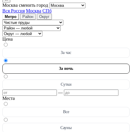
Москва
сменить город
Вся Россия
Москва
СПб
Метро
Район
Округ
Цена
За час
За ночь
Сутки
—
Места
Все
Сауны