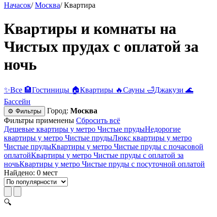
Начасок
/
Москва
/
Квартира
Квартиры и комнаты на
Чистых прудах с оплатой за
ночь
✨
Все
🏨
Гостиницы
🏠
Квартиры
🔥
Сауны
🛁
Джакузи
🌊
Бассейн
Город:
Москва
⚙ Фильтры
Фильтры применены
Сбросить всё
Дешевые квартиры у метро Чистые пруды
Недорогие
квартиры у метро Чистые пруды
Люкс квартиры у метро
Чистые пруды
Квартиры у метро Чистые пруды c почасовой
оплатой
Квартиры у метро Чистые пруды с оплатой за
ночь
Квартиры у метро Чистые пруды c посуточной оплатой
Найдено: 0 мест
🔍