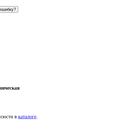
ошибку?
мическая
изости в
каталоге
.