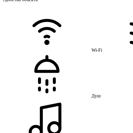
Wi-Fi
Душ