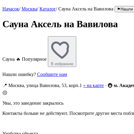
Начасок
/
Москва
/
Каталог
/
Сауна Аксель на Вавилова
⚑
Нашли 
Сауна Аксель на Вавилова
Сауна
🔥 Популярное
В избранное
Нашли ошибку?
Сообщите нам
📍
Москва, улица Вавилова, 53, корп.1
» на карте
·
🚇
м. Акаде
😔
Увы, это заведение закрылось
Контакты больше не действуют. Посмотрите другие места побл
Удобства объекта