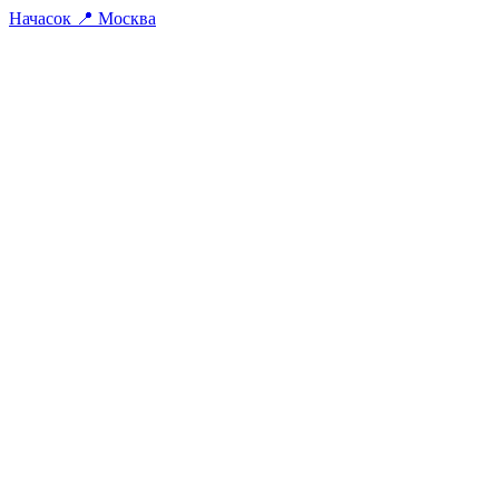
На
часок
📍
Москва