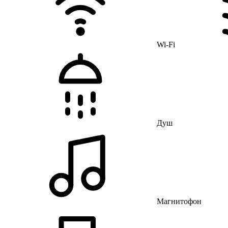
Wi-Fi
Душ
Магнитофон