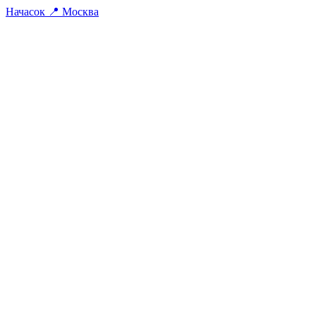
На
часок
📍
Москва