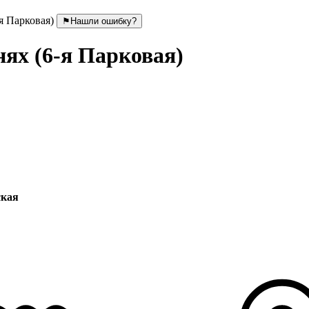
я Парковая)
⚑
Нашли ошибку?
ях (6-я Парковая)
ская