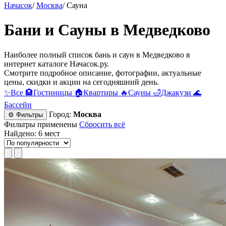
Начасок
/
Москва
/
Сауна
Бани и Сауны в Медведково
Наиболее полный список бань и саун в Медведково в
интернет каталоге Начасок.ру.
Смотрите подробное описание, фотографии, актуальные
цены, скидки и акции на сегодняшний день.
✨
Все
🏨
Гостиницы
🏠
Квартиры
🔥
Сауны
🛁
Джакузи
🌊
Бассейн
Город:
Москва
⚙ Фильтры
Фильтры применены
Сбросить всё
Найдено: 6 мест