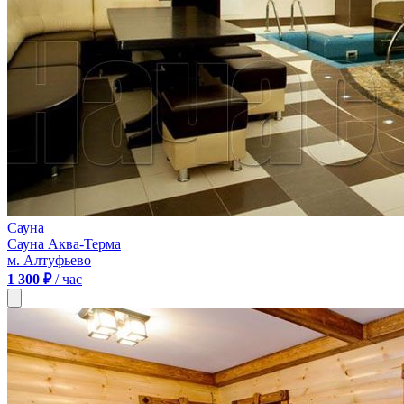
Сауна
Сауна Аква-Терма
м. Алтуфьево
1 300 ₽
/ час