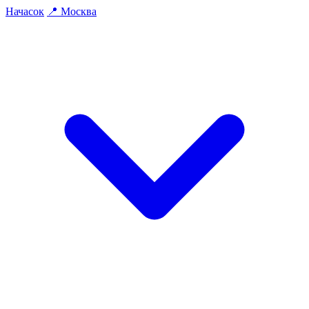
На
часок
📍
Москва