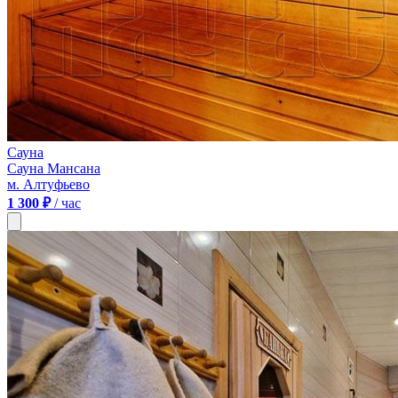
Сауна
Сауна Мансана
м. Алтуфьево
1 300 ₽
/ час