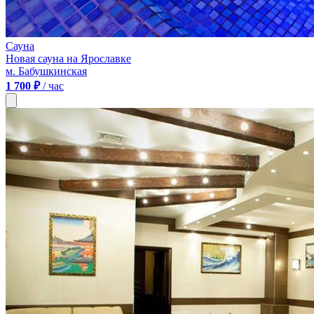
Сауна
Новая сауна на Ярославке
м. Бабушкинская
1 700 ₽
/ час