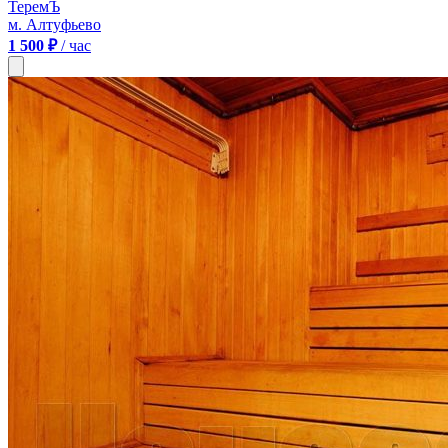
ТеремЪ
м. Алтуфьево
1 500 ₽
/ час