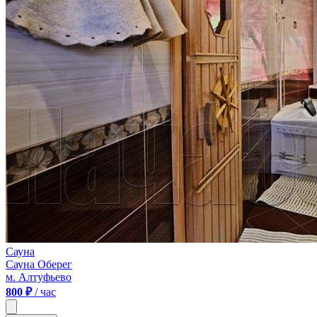
Сауна
Сауна Оберег
м. Алтуфьево
800 ₽
/ час