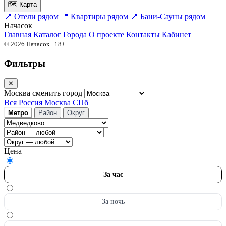
🗺
Карта
📍
Отели рядом
📍
Квартиры рядом
📍
Бани-Сауны рядом
На
часок
Главная
Каталог
Города
О проекте
Контакты
Кабинет
© 2026 Начасок · 18+
Фильтры
✕
Москва
сменить город
Вся Россия
Москва
СПб
Метро
Район
Округ
Цена
За час
За ночь