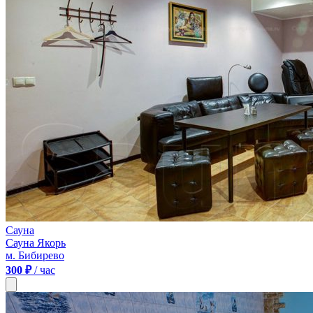
Сауна
Сауна Якорь
м. Бибирево
300 ₽
/ час