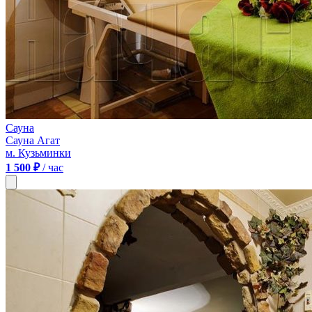
Сауна
Сауна Агат
м. Кузьминки
1 500 ₽
/ час