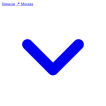
На
часок
📍
Москва