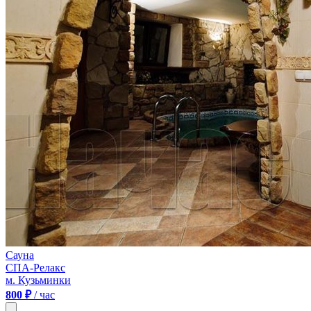
Сауна
СПА-Релакс
м. Кузьминки
800 ₽
/ час