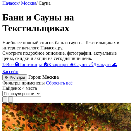
Начасок
/
Москва
/
Сауна
Бани и Сауны на
Текстильщиках
Наиболее полный список бань и саун на Текстильщиках в
интернет каталоге Начасок.ру.
Смотрите подробное описание, фотографии, актуальные
цены, скидки и акции на сегодняшний день.
✨
Все
🏨
Гостиницы
🏠
Квартиры
🔥
Сауны
🛁
Джакузи
🌊
Бассейн
Город:
Москва
⚙ Фильтры
Фильтры применены
Сбросить всё
Найдено: 4 места