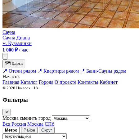
Сауна
Сауна Диана
м. Кузьминки
1 000 ₽
/ час
🗺
Карта
📍
Отели рядом
📍
Квартиры рядом
📍
Бани-Сауны рядом
На
часок
Главная
Каталог
Города
О проекте
Контакты
Кабинет
© 2026 Начасок · 18+
Фильтры
✕
Москва
сменить город
Вся Россия
Москва
СПб
Метро
Район
Округ