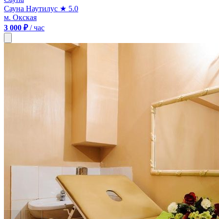
Сауна Наутилус
★ 5.0
м. Окская
3 000 ₽
/ час