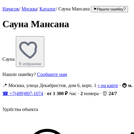
Начасок
/
Москва
/
Каталог
/
Сауна Мансана
⚑
Нашли ошибку?
Сауна Мансана
Сауна
В избранное
Нашли ошибку?
Сообщите нам
📍
Москва, улица Декабристов, дом 6, корп. 1
» на карте
·
🚇
м.
☎
+7(499)907-1074
·
от 1 300 ₽
/час
·
2
номера
·
⏰
24/7
Удобства объекта