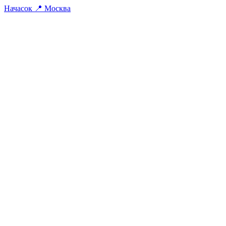
На
часок
📍
Москва