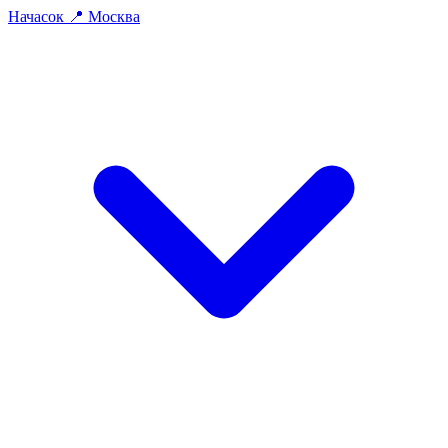
На
часок
📍
Москва