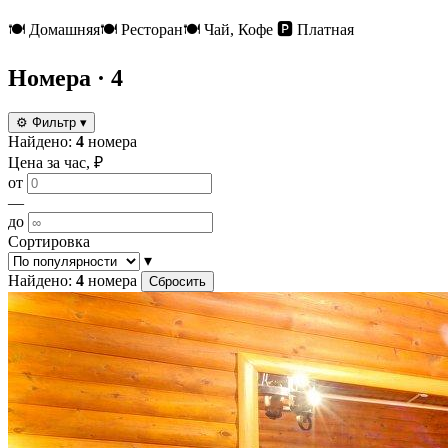
🍽
Домашняя
🍽
Ресторан
🍽
Чай, Кофе
🅿️
Платная
Номера
· 4
⚙
Фильтр
▾
Найдено:
4
номера
Цена за час, ₽
от
—
до
Сортировка
▾
Найдено:
4
номера
Сбросить