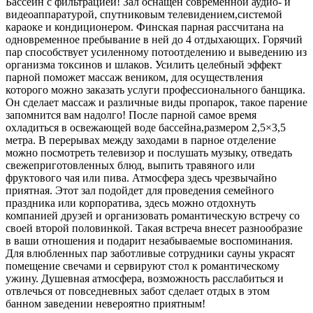
Бассейн с фильтрацией! Зал оснащен современной аудио- и
видеоаппаратурой, спутниковым телевидением,системой
караоке и кондиционером. Финская парная рассчитана на
одновременное пребывание в ней до 4 отдыхающих. Горячий
пар способствует усиленному потоотделению и выведению из
организма токсинов и шлаков. Усилить целебный эффект
парной поможет массаж веником, для осуществления
которого можно заказать услуги профессионального банщика.
Он сделает массаж и различные виды пропарок, такое парение
запомнится вам надолго! После парной самое время
охладиться в освежающей воде бассейна,размером 2,5×3,5
метра. В перерывах между заходами в парное отделение
можно посмотреть телевизор и послушать музыку, отведать
свежеприготовленных блюд, выпить травяного или
фруктового чая или пива. Атмосфера здесь чрезвычайно
приятная. Этот зал подойдет для проведения семейного
праздника или корпоратива, здесь можно отдохнуть
компанией друзей и организовать романтическую встречу со
своей второй половинкой. Такая встреча внесет разнообразие
в ваши отношения и подарит незабываемые воспоминания.
Для влюбленных пар заботливые сотрудники сауны украсят
помещение свечами и сервируют стол к романтическому
ужину. Душевная атмосфера, возможность расслабиться и
отвлечься от повседневных забот сделает отдых в этом
банном заведении невероятно приятным!