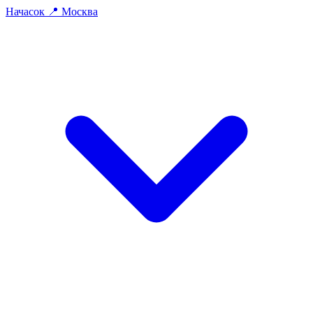
На
часок
📍
Москва