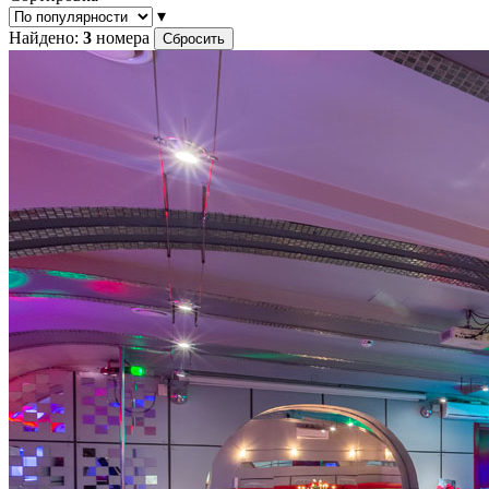
▾
Найдено:
3
номера
Сбросить