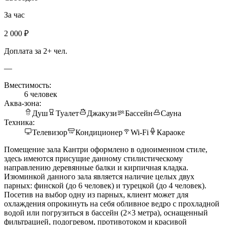
За час
2 000 ₽
Доплата за 2+ чел.
—
Вместимость:
6 человек
Аква-зона:
Душ
Туалет
Джакузи
Бассейн
Сауна
Техника:
Телевизор
Кондиционер
Wi-Fi
Караоке
Помещение зала Кантри оформлено в одноименном стиле,
здесь имеются присущие данному стилистическому
направлению деревянные балки и кирпичная кладка.
Изюминкой данного зала является наличие целых двух
парных: финской (до 6 человек) и турецкой (до 4 человек).
Посетив на выбор одну из парных, клиент может для
охлаждения опрокинуть на себя обливное ведро с прохладной
водой или погрузиться в бассейн (2×3 метра), оснащенный
фильтрацией, подогревом, противотоком и красивой