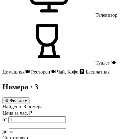
Телевизор
Туалет
🍽
Домашняя
🍽
Ресторан
🍽
Чай, Кофе
🅿️
Бесплатная
Номера
· 3
⚙
Фильтр
▾
Найдено:
3
номера
Цена за час, ₽
от
—
до
Сортировка