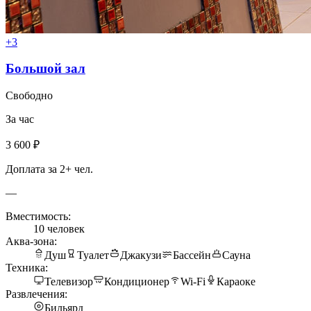
+3
Большой зал
Свободно
За час
3 600 ₽
Доплата за 2+ чел.
—
Вместимость:
10 человек
Аква-зона:
Душ
Туалет
Джакузи
Бассейн
Сауна
Техника:
Телевизор
Кондиционер
Wi-Fi
Караоке
Развлечения:
Бильярд