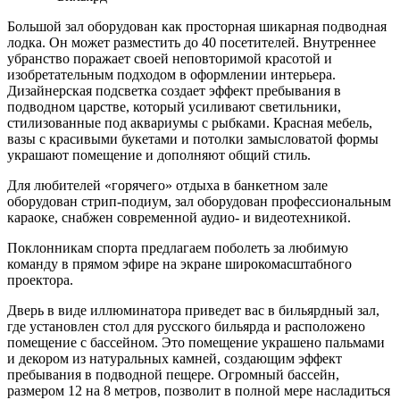
Большой зал оборудован как просторная шикарная подводная
лодка. Он может разместить до 40 посетителей. Внутреннее
убранство поражает своей неповторимой красотой и
изобретательным подходом в оформлении интерьера.
Дизайнерская подсветка создает эффект пребывания в
подводном царстве, который усиливают светильники,
стилизованные под аквариумы с рыбками. Красная мебель,
вазы с красивыми букетами и потолки замысловатой формы
украшают помещение и дополняют общий стиль.
Для любителей «горячего» отдыха в банкетном зале
оборудован стрип-подиум, зал оборудован профессиональным
караоке, снабжен современной аудио- и видеотехникой.
Поклонникам спорта предлагаем поболеть за любимую
команду в прямом эфире на экране широкомасштабного
проектора.
Дверь в виде иллюминатора приведет вас в бильярдный зал,
где установлен стол для русского бильярда и расположено
помещение с бассейном. Это помещение украшено пальмами
и декором из натуральных камней, создающим эффект
пребывания в подводной пещере. Огромный бассейн,
размером 12 на 8 метров, позволит в полной мере насладиться