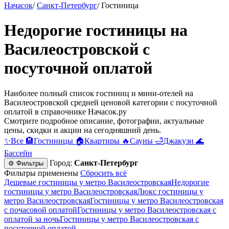
Начасок
/
Санкт-Петербург
/
Гостиница
Недорогие гостиницы на
Василеостровской c
посуточной оплатой
Наиболее полный список гостиниц и мини-отелей на
Василеостровской средней ценовой категории c посуточной
оплатой в справочнике Начасок.ру
Смотрите подробное описание, фотографии, актуальные
цены, скидки и акции на сегодняшний день.
✨
Все
🏨
Гостиницы
🏠
Квартиры
🔥
Сауны
🛁
Джакузи
🌊
Бассейн
Город:
Санкт-Петербург
⚙ Фильтры
Фильтры применены
Сбросить всё
Дешевые гостиницы у метро Василеостровская
Недорогие
гостиницы у метро Василеостровская
Люкс гостиницы у
метро Василеостровская
Гостиницы у метро Василеостровская
c почасовой оплатой
Гостиницы у метро Василеостровская с
оплатой за ночь
Гостиницы у метро Василеостровская c
посуточной оплатой