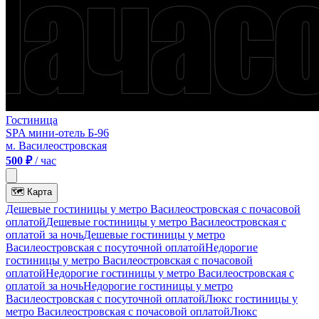
Гостиница
SPA мини-отель Б-96
м. Василеостровская
500 ₽
/ час
🗺
Карта
Дешевые гостиницы у метро Василеостровская c почасовой
оплатой
Дешевые гостиницы у метро Василеостровская с
оплатой за ночь
Дешевые гостиницы у метро
Василеостровская c посуточной оплатой
Недорогие
гостиницы у метро Василеостровская c почасовой
оплатой
Недорогие гостиницы у метро Василеостровская с
оплатой за ночь
Недорогие гостиницы у метро
Василеостровская c посуточной оплатой
Люкс гостиницы у
метро Василеостровская c почасовой оплатой
Люкс