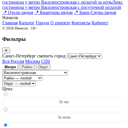
гостиницы у метро Василеостровская с оплатой за ночь
Люкс
гостиницы у метро Василеостровская c посуточной оплатой
📍
Отели рядом
📍
Квартиры рядом
📍
Бани-Сауны рядом
На
часок
Главная
Каталог
Города
О проекте
Контакты
Кабинет
© 2026 Начасок · 18+
Фильтры
✕
Санкт-Петербург
сменить город
Вся Россия
Москва
СПб
Метро
Район
Округ
Цена
За час
За ночь