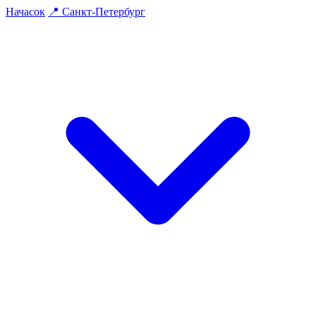
На
часок
📍
Санкт-Петербург