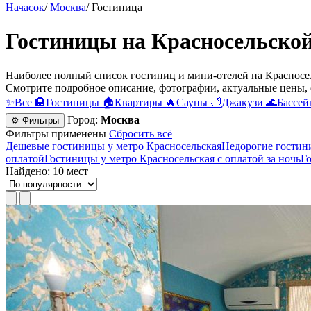
Начасок
/
Москва
/
Гостиница
Гостиницы на Красносельской
Наиболее полный список гостиниц и мини-отелей на Красносел
Смотрите подробное описание, фотографии, актуальные цены, 
✨
Все
🏨
Гостиницы
🏠
Квартиры
🔥
Сауны
🛁
Джакузи
🌊
Бассей
Город:
Москва
⚙ Фильтры
Фильтры применены
Сбросить всё
Дешевые гостиницы у метро Красносельская
Недорогие гостин
оплатой
Гостиницы у метро Красносельская с оплатой за ночь
Г
Найдено: 10 мест