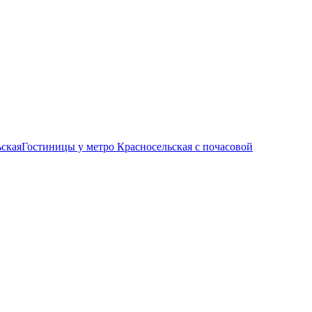
ьская
Гостиницы у метро Красносельская c почасовой