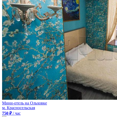
Мини-отель на Ольховке
м. Красносельская
750 ₽
/ час