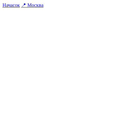
На
часок
📍
Москва