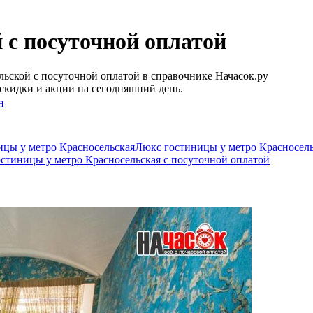
 c посуточной оплатой
ьской c посуточной оплатой в справочнике Начасок.ру
скидки и акции на сегодняшний день.
н
ицы у метро Красносельская
Люкс гостиницы у метро Красносел
остиницы у метро Красносельская c посуточной оплатой