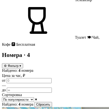
Туалет
🍽
Чай,
Кофе
🅿️
Бесплатная
Номера
· 4
⚙
Фильтр
▾
Найдено:
4
номера
Цена за час, ₽
от
—
до
Сортировка
▾
Найдено:
4
номера
Сбросить