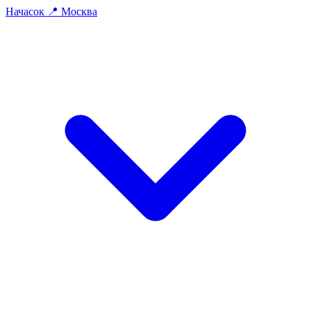
На
часок
📍
Москва