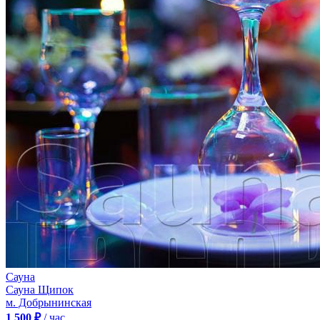
Сауна
Сауна Щипок
м. Добрынинская
1 500 ₽
/ час