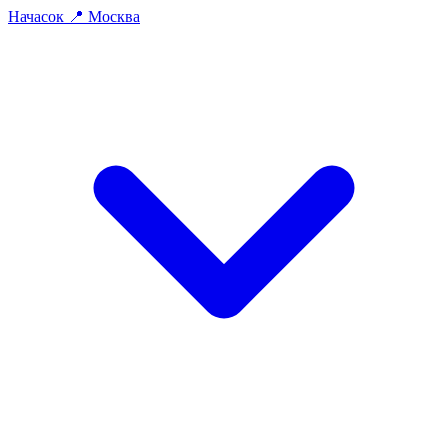
На
часок
📍
Москва