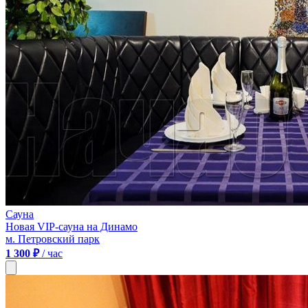
Сауна
Новая VIP-сауна на Динамо
м. Петровский парк
1 300 ₽
/ час