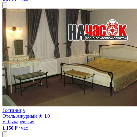
Гостиница
Отель Ажурный
★ 4.0
м. Сухаревская
1 150 ₽
/ час