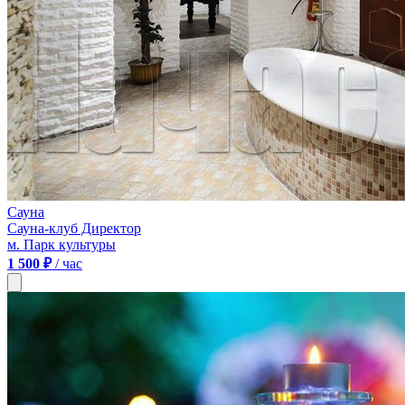
Сауна
Сауна-клуб Директор
м. Парк культуры
1 500 ₽
/ час