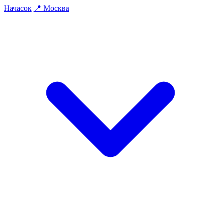
На
часок
📍
Москва