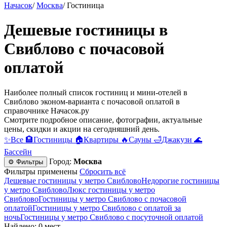
Начасок
/
Москва
/
Гостиница
Дешевые гостиницы в
Свиблово c почасовой
оплатой
Наиболее полный список гостиниц и мини-отелей в
Свиблово эконом-варианта c почасовой оплатой в
справочнике Начасок.ру
Смотрите подробное описание, фотографии, актуальные
цены, скидки и акции на сегодняшний день.
✨
Все
🏨
Гостиницы
🏠
Квартиры
🔥
Сауны
🛁
Джакузи
🌊
Бассейн
Город:
Москва
⚙ Фильтры
Фильтры применены
Сбросить всё
Дешевые гостиницы у метро Свиблово
Недорогие гостиницы
у метро Свиблово
Люкс гостиницы у метро
Свиблово
Гостиницы у метро Свиблово c почасовой
оплатой
Гостиницы у метро Свиблово с оплатой за
ночь
Гостиницы у метро Свиблово c посуточной оплатой
Найдено: 0 мест