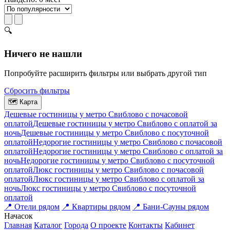
🔍
Ничего не нашли
Попробуйте расширить фильтры или выбрать другой тип
Сбросить фильтры
🗺
Карта
Дешевые гостиницы у метро Свиблово c почасовой
оплатой
Дешевые гостиницы у метро Свиблово с оплатой за
ночь
Дешевые гостиницы у метро Свиблово c посуточной
оплатой
Недорогие гостиницы у метро Свиблово c почасовой
оплатой
Недорогие гостиницы у метро Свиблово с оплатой за
ночь
Недорогие гостиницы у метро Свиблово c посуточной
оплатой
Люкс гостиницы у метро Свиблово c почасовой
оплатой
Люкс гостиницы у метро Свиблово с оплатой за
ночь
Люкс гостиницы у метро Свиблово c посуточной
оплатой
📍
Отели рядом
📍
Квартиры рядом
📍
Бани-Сауны рядом
На
часок
Главная
Каталог
Города
О проекте
Контакты
Кабинет