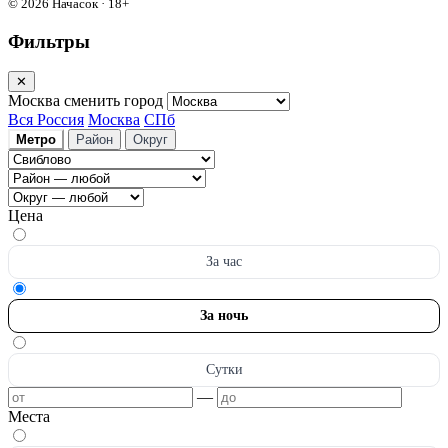
© 2026 Начасок · 18+
Фильтры
✕
Москва
сменить город
Вся Россия
Москва
СПб
Метро
Район
Округ
Цена
За час
За ночь
Сутки
—
Места