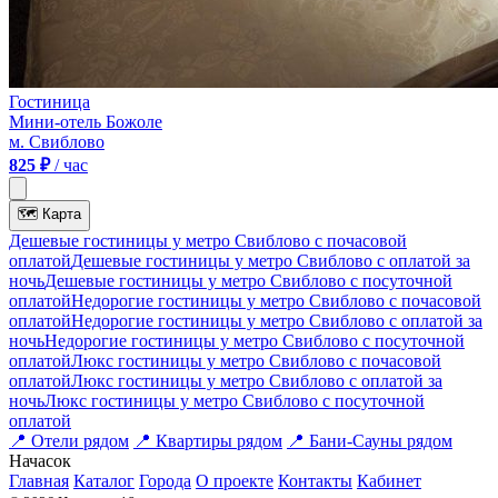
Гостиница
Мини-отель Божоле
м. Свиблово
825 ₽
/ час
🗺
Карта
Дешевые гостиницы у метро Свиблово c почасовой
оплатой
Дешевые гостиницы у метро Свиблово с оплатой за
ночь
Дешевые гостиницы у метро Свиблово c посуточной
оплатой
Недорогие гостиницы у метро Свиблово c почасовой
оплатой
Недорогие гостиницы у метро Свиблово с оплатой за
ночь
Недорогие гостиницы у метро Свиблово c посуточной
оплатой
Люкс гостиницы у метро Свиблово c почасовой
оплатой
Люкс гостиницы у метро Свиблово с оплатой за
ночь
Люкс гостиницы у метро Свиблово c посуточной
оплатой
📍
Отели рядом
📍
Квартиры рядом
📍
Бани-Сауны рядом
На
часок
Главная
Каталог
Города
О проекте
Контакты
Кабинет