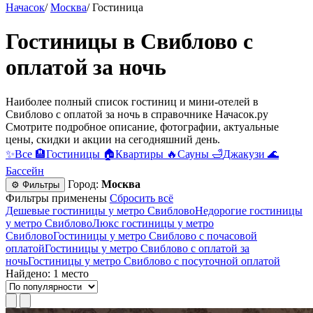
Начасок
/
Москва
/
Гостиница
Гостиницы в Свиблово с
оплатой за ночь
Наиболее полный список гостиниц и мини-отелей в
Свиблово с оплатой за ночь в справочнике Начасок.ру
Смотрите подробное описание, фотографии, актуальные
цены, скидки и акции на сегодняшний день.
✨
Все
🏨
Гостиницы
🏠
Квартиры
🔥
Сауны
🛁
Джакузи
🌊
Бассейн
Город:
Москва
⚙ Фильтры
Фильтры применены
Сбросить всё
Дешевые гостиницы у метро Свиблово
Недорогие гостиницы
у метро Свиблово
Люкс гостиницы у метро
Свиблово
Гостиницы у метро Свиблово c почасовой
оплатой
Гостиницы у метро Свиблово с оплатой за
ночь
Гостиницы у метро Свиблово c посуточной оплатой
Найдено: 1 место