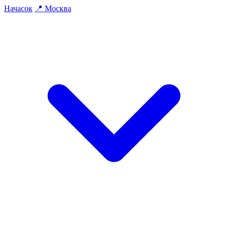
На
часок
📍
Москва