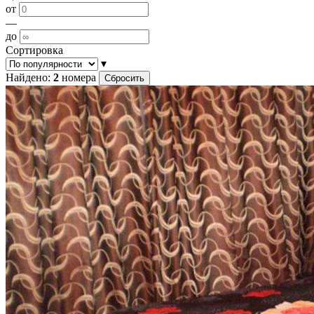
от
—
до
Сортировка
▾
Найдено:
2
номера
Сбросить