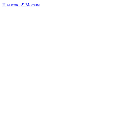
На
часок
📍
Москва